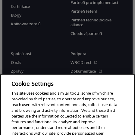
Partneři pro implementaci
Certifikace
Partneři řešení
Blogy
Partneři technologické
Knihovna zdrojů
aliance
Cloudoví partneři
Společnost
Podpora
O nás
WRC Direct
Zprávy
Dokumentace
Události
Upozornění a rady týkající se
Cookie Settings
produktů
Kariéra
This site uses cookies and similar tools, some of which are
provided by third parties, to operate and improve our site,
reach users with relevant content and ads, collect user data
and browsing and activity information. We and these third
parties use the information collected to enable certain
features and functionality, analyze and improve
performance, understand more about users and their
© 1996-2026 InterSystems Corporation, Boston, MA. Všechna práva
interactions with our site, provide personalized user
vyhrazena.