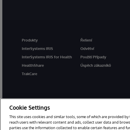
Produkty
Řešení
InterSystems IRIS
Odvětví
InterSystems IRIS for Health
Použití Případy
HealthShare
Úspěch zákazníků
TrakCare
Cookie Settings
This site uses cookies and similar tools, some of which are provided by 
reach users with relevant content and ads, collect user data and brows
parties use the information collected to enable certain features and f
© 1996-2026 InterSystems Corporation, Boston, MA. Všechna práva 