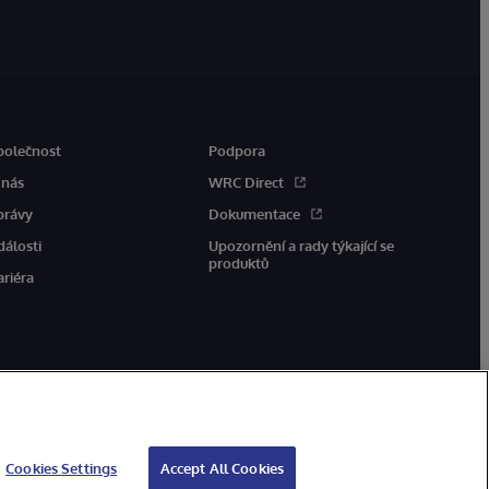
polečnost
Podpora
 nás
WRC Direct
právy
Dokumentace
dálosti
Upozornění a rady týkající se
produktů
ariéra
Cookies Settings
Accept All Cookies
jů
Záruka
Přístupnost