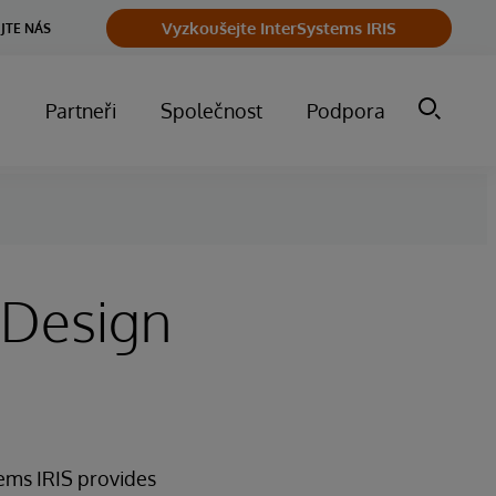
Vyzkoušejte InterSystems IRIS
JTE NÁS
m
Partneři
Společnost
Podpora
y Design
ems IRIS provides