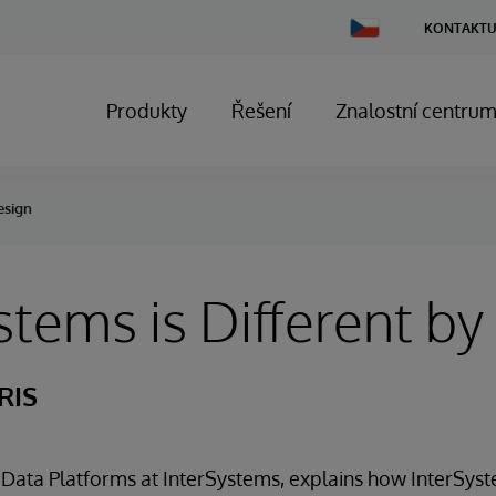
Change
KONTAKTU
Country
Produkty
Řešení
Znalostní centru
esign
stems is Different b
RIS
Data Platforms at InterSystems, explains how InterSyst