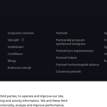
Znalostní centrum
Partneři
S
Vývojáři
Partnerský program
O
systémové integrace
Vzdělávání
Z
Partneři pro implementaci
Certifikace
U
Partneři řešení
Blogy
K
Partneři technologické aliance
Knihovna zdrojů
Cloudoví partneři
third parties, to operate and improve our site,
ing and activity information. We and these third
unctionality, analyze and improve performance,
vyhrazena.
Oznámení/podmínky a pravidla
Prohlášení o ochraně osobních úda