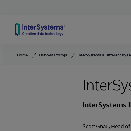
Skip to content
Home
Knihovna zdrojů
InterSystems is Different by D
InterSy
InterSystems I
Scott Gnau, Head of 