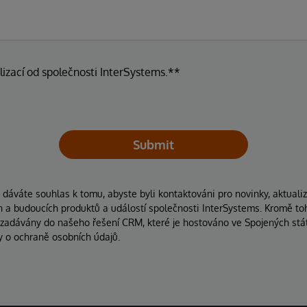
lizací od společnosti InterSystems.**
Submit
áváte souhlas k tomu, abyste byli kontaktováni pro novinky, aktuali
ích a budoucích produktů a událostí společnosti InterSystems. Kromě to
 zadávány do našeho řešení CRM, které je hostováno ve Spojených stát
y o ochraně osobních údajů.