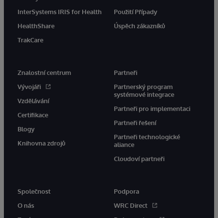
InterSystems IRIS for Health
Použití Případy
HealthShare
Úspěch zákazníků
TrakCare
Znalostní centrum
Partneři
Vývojáři
Partnerský program
systémové integrace
Vzdělávání
Partneři pro implementaci
Certifikace
Partneři řešení
Blogy
Partneři technologické
Knihovna zdrojů
aliance
Cloudoví partneři
Společnost
Podpora
O nás
WRC Direct