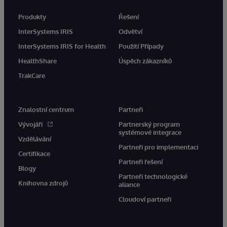
Produkty
Řešení
InterSystems IRIS
Odvětví
InterSystems IRIS for Health
Použití Případy
HealthShare
Úspěch zákazníků
TrakCare
Znalostní centrum
Partneři
Vývojáři
Partnerský program
systémové integrace
Vzdělávání
Partneři pro implementaci
Certifikace
Partneři řešení
Blogy
Partneři technologické
Knihovna zdrojů
aliance
Cloudoví partneři