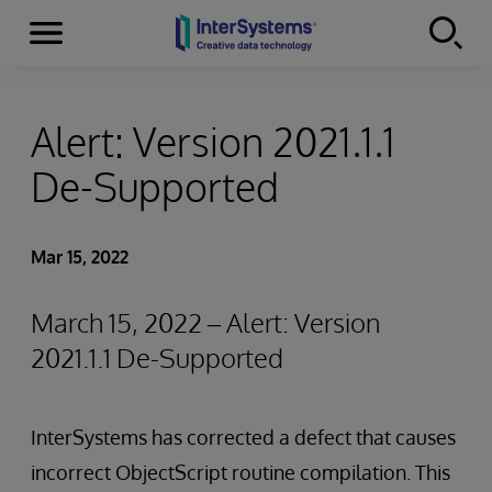
Menu
Skip to content
Alert: Version 2021.1.1
De-Supported
Mar 15, 2022
March 15, 2022 – Alert: Version
2021.1.1 De-Supported
InterSystems has corrected a defect that causes
incorrect ObjectScript routine compilation. This