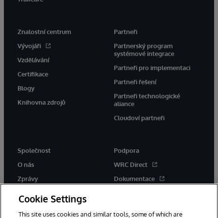
Znalostní centrum
Partneři
Vývojáři
Partnerský program
systémové integrace
Vzdělávání
Partneři pro implementaci
Certifikace
Partneři řešení
Blogy
Partneři technologické
Knihovna zdrojů
aliance
Cloudoví partneři
Společnost
Podpora
O nás
WRC Direct
Zprávy
Dokumentace
Události
Upozornění a rady týkající se
Cookie Settings
produktů
Kariéra
This site uses cookies and similar tools, some of which are