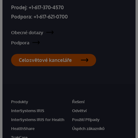
Prodej:
+1-617-370-4570
Podpora:
+1-617-621-0700
Obecné dotazy
Podpora
Celosvětové kanceláře
Produkty
Řešení
InterSystems IRIS
Odvětví
InterSystems IRIS for Health
Použití Případy
HealthShare
Úspěch zákazníků
TrakCare