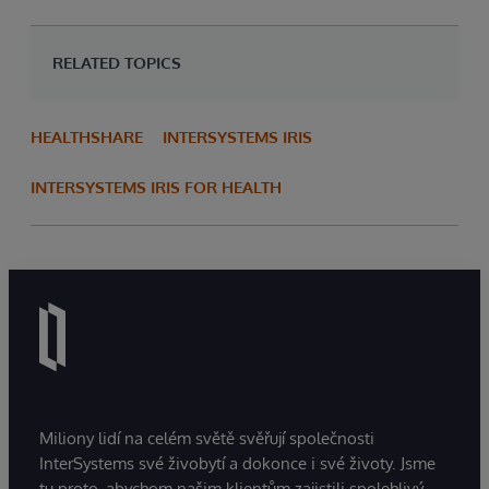
RELATED TOPICS
HEALTHSHARE
INTERSYSTEMS IRIS
INTERSYSTEMS IRIS FOR HEALTH
Miliony lidí na celém světě svěřují společnosti
InterSystems své živobytí a dokonce i své životy. Jsme
tu proto, abychom našim klientům zajistili spolehlivý