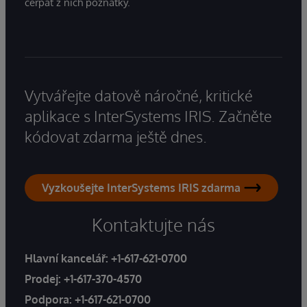
čerpat z nich poznatky.
Vytvářejte datově náročné, kritické
aplikace s InterSystems IRIS. Začněte
kódovat zdarma ještě dnes.
Vyzkoušejte InterSystems IRIS zdarma
Kontaktujte nás
Hlavní kancelář:
+1-617-621-0700
Prodej:
+1-617-370-4570
Podpora:
+1-617-621-0700