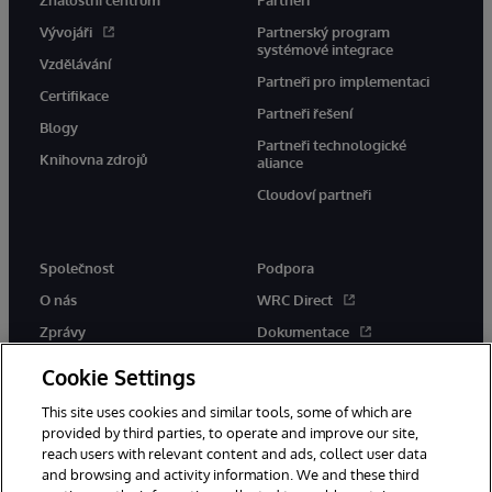
Vývojáři
Partnerský program
systémové integrace
Vzdělávání
Partneři pro implementaci
Certifikace
Partneři řešení
Blogy
Partneři technologické
Knihovna zdrojů
aliance
Cloudoví partneři
Společnost
Podpora
O nás
WRC Direct
Zprávy
Dokumentace
Události
Upozornění a rady týkající se
Cookie Settings
produktů
Kariéra
This site uses cookies and similar tools, some of which are
provided by third parties, to operate and improve our site,
reach users with relevant content and ads, collect user data
and browsing and activity information. We and these third