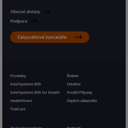
Obecné dotazy
Podpora
Celosvětové kanceláře
Produkty
Řešení
InterSystems IRIS
Odvětví
InterSystems IRIS for Health
Použití Případy
HealthShare
Úspěch zákazníků
TrakCare
Znalostní centrum
Partneři