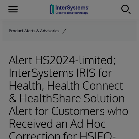
Menu
Skip to content
Product Alerts & Advisories
Alert HS2024-limited:
InterSystems IRIS for
Health, Health Connect
& HealthShare Solution
Alert for Customers who
Received an Ad Hoc
Correction for HSIEO-