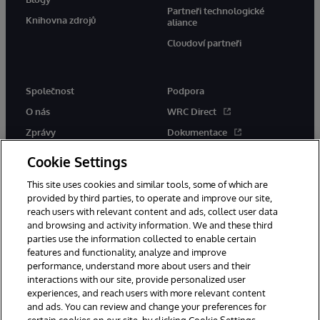
Partneři technologické
Knihovna zdrojů
aliance
Cloudoví partneři
Společnost
Podpora
O nás
WRC Direct
Zprávy
Dokumentace
Události
Upozornění a rady týkající se
Cookie Settings
produktů
Kariéra
This site uses cookies and similar tools, some of which are
provided by third parties, to operate and improve our site,
reach users with relevant content and ads, collect user data
and browsing and activity information. We and these third
parties use the information collected to enable certain
features and functionality, analyze and improve
performance, understand more about users and their
© 1996-2026 InterSystems Corporation, Boston, MA. Všechna práva
vyhrazena.
interactions with our site, provide personalized user
experiences, and reach users with more relevant content
Oznámení/podmínky a pravidla
and ads. You can review and change your preferences for
Prohlášení o ochraně osobních údajů
Záruka
Přístupnost