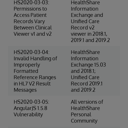
HS2020-03-03:
HealthShare
4-
Permissions to
Information
(P
Access Patient
Exchange and
Records Vary
Unified Care
Between Clinical
Record v2
Viewer v1 and v2
viewer in 2018.1,
2019.1 and 2019.2
HS2020-03-04:
HealthShare
3-
Invalid Handling of
Information
Ris
Improperly
Exchange 15.03
Formatted
and 2018.1;
Reference Ranges
Unified Care
in HL7 V2 Result
Record 2019.1
Messages
and 2019.2
HS2020-03-05:
All versions of
Ex
AngularJS 1.5.8
HealthShare
(S
Vulnerability
Personal
Community