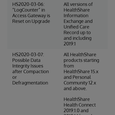
HS2020-03-06:
All versions of
3-
“LogCounter” in
HealthShare
Ri
Access Gateway is
Information
(O
Reset on Upgrade
Exchange and
Unified Care
Record up to
and including
2019.1
HS2020-03-07:
All HealthShare
2-
Possible Data
products starting
(O
Integrity Issues
from
after Compaction
HealthShare 15.x
or
and Personal
Defragmentation
Community 12.x
and above.
HealthShare
Health Connect
2019.1.0 and