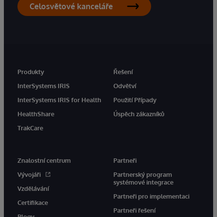
Celosvětové kanceláře
Produkty
Řešení
InterSystems IRIS
Odvětví
InterSystems IRIS for Health
Použití Případy
HealthShare
Úspěch zákazníků
TrakCare
Znalostní centrum
Partneři
Vývojáři
Partnerský program
systémové integrace
Vzdělávání
Partneři pro implementaci
Certifikace
Partneři řešení
Blogy