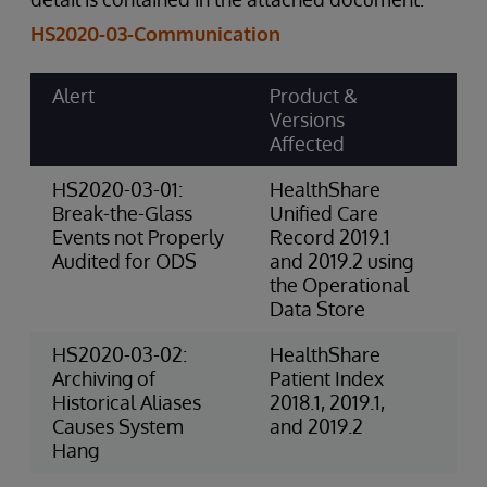
HS2020-03-Communication
Alert
Product &
Ri
Versions
Ca
Affected
Sc
HS2020-03-01:
HealthShare
4-
Break-the-Glass
Unified Care
(P
Events not Properly
Record 2019.1
Audited for ODS
and 2019.2 using
the Operational
Data Store
HS2020-03-02:
HealthShare
3-
Archiving of
Patient Index
Ri
Historical Aliases
2018.1, 2019.1,
(O
Causes System
and 2019.2
Hang