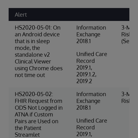
Alert
HS2020-05-01: On
Information
3-Med
an Android device
Exchange
Risk
that is in sleep
2018.1
(Securi
mode, the
Unified Care
standalone v2
Record
Clinical Viewer
2019.1,
using Chrome does
2019.1.2,
not time out
2019.2
HS2020-05-02:
Information
3-Med
FHIR Request from
Exchange
Risk (P
ODS Not Logged in
2018.1
ATNA if Custom
Unified Care
Pairs are Used on
Record
the Patient
2019.1,
Streamlet