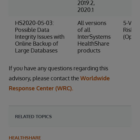
2019.2,
2020.1
HS2020-05-03:
All versions
5-Very
Possible Data
of all
Risk
Integrity Issues with
InterSystems
(Opera
Online Backup of
HealthShare
Large Databases
products
If you have any questions regarding this
advisory, please contact the
Worldwide
Response Center (WRC).
RELATED TOPICS
HEALTHSHARE