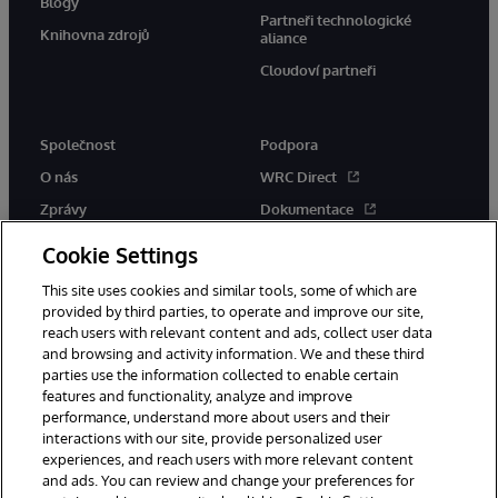
Blogy
Partneři technologické
Knihovna zdrojů
aliance
Cloudoví partneři
Společnost
Podpora
O nás
WRC Direct
Zprávy
Dokumentace
Události
Upozornění a rady týkající se
Cookie Settings
produktů
Kariéra
This site uses cookies and similar tools, some of which are
provided by third parties, to operate and improve our site,
reach users with relevant content and ads, collect user data
and browsing and activity information. We and these third
parties use the information collected to enable certain
features and functionality, analyze and improve
performance, understand more about users and their
© 1996-2026 InterSystems Corporation, Boston, MA. Všechna práva
vyhrazena.
interactions with our site, provide personalized user
experiences, and reach users with more relevant content
Oznámení/podmínky a pravidla
and ads. You can review and change your preferences for