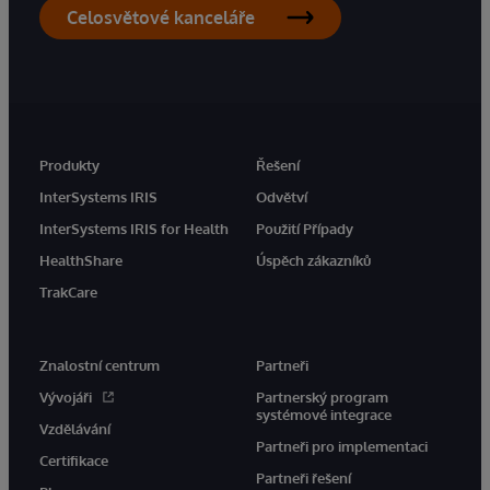
Celosvětové kanceláře
Produkty
Řešení
InterSystems IRIS
Odvětví
InterSystems IRIS for Health
Použití Případy
HealthShare
Úspěch zákazníků
TrakCare
Znalostní centrum
Partneři
Vývojáři
Partnerský program
systémové integrace
Vzdělávání
Partneři pro implementaci
Certifikace
Partneři řešení