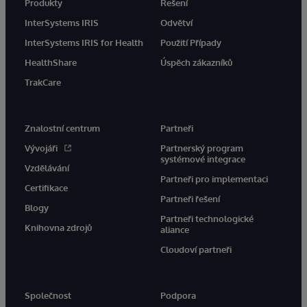
Produkty
Řešení
InterSystems IRIS
Odvětví
InterSystems IRIS for Health
Použití Případy
HealthShare
Úspěch zákazníků
TrakCare
Znalostní centrum
Partneři
Vývojáři
Partnerský program
systémové integrace
Vzdělávání
Partneři pro implementaci
Certifikace
Partneři řešení
Blogy
Partneři technologické
Knihovna zdrojů
aliance
Cloudoví partneři
Společnost
Podpora