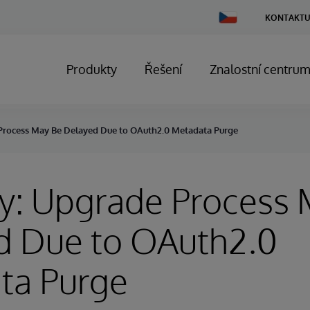
Change
KONTAKTU
Country
Produkty
Řešení
Znalostní centru
Process May Be Delayed Due to OAuth2.0 Metadata Purge
y: Upgrade Process
d Due to OAuth2.0
ta Purge