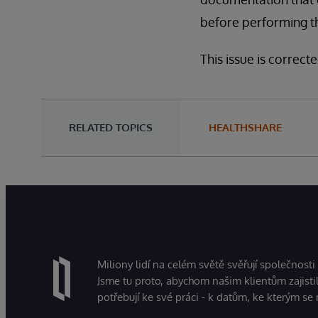
before performing t
This issue is correct
RELATED TOPICS
HEALTHSHARE
Miliony lidí na celém světě svěřují společnosti
Jsme tu proto, abychom našim klientům zajistil
potřebují ke své práci - k datům, ke kterým se 