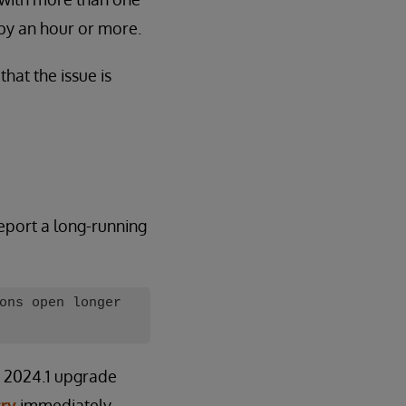
by an hour or more.
that the issue is
report a long-running
ons open longer
d 2024.1 upgrade
ry
immediately