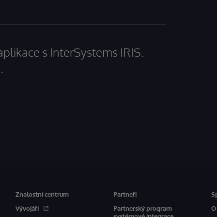
aplikace s InterSystems IRIS.
.
Znalostní centrum
Partneři
S
Vývojáři
Partnerský program
O
systémové integrace