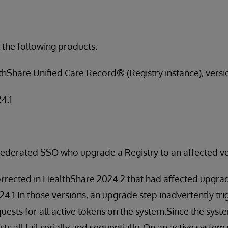
 the following products:
hShare Unified Care Record® (Registry instance), versi
24.1
ederated SSO who upgrade a Registry to an affected v
orrected in HealthShare 2024.2 that had affected upgra
024.1 In those versions, an upgrade step inadvertently tr
uests for all active tokens on the system.Since the syste
ts all fail serially and sequentially. On an active syste