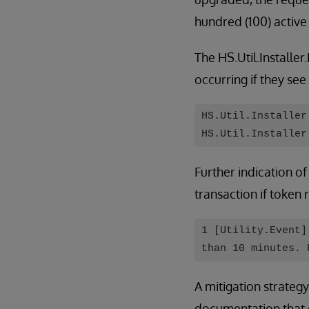
hundred (100) activ
The HS.Util.Installer
occurring if they see
HS.Util.Installer
HS.Util.Installer
Further indication o
transaction if token
1 [Utility.Event]
than 10 minutes. 
A mitigation strateg
documentation that 