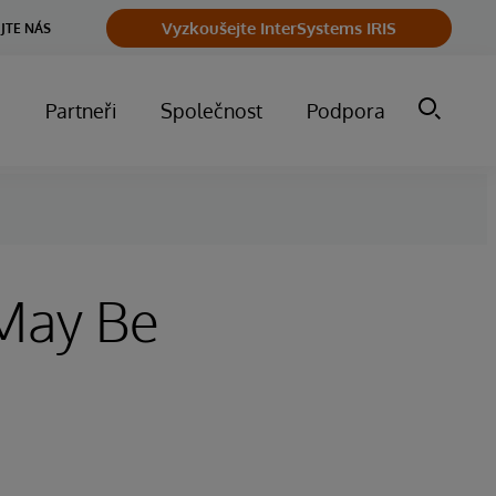
Vyzkoušejte InterSystems IRIS
JTE NÁS
m
Partneři
Společnost
Podpora
 May Be