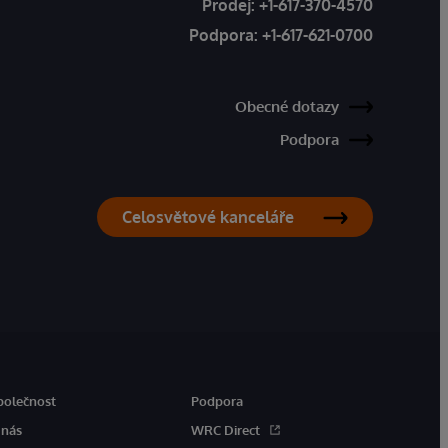
Prodej:
+1-617-370-4570
Podpora:
+1-617-621-0700
Obecné dotazy
Podpora
Celosvětové kanceláře
polečnost
Podpora
 nás
WRC Direct