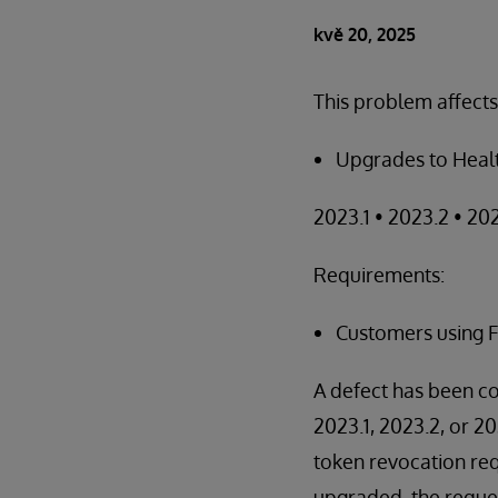
kvě 20, 2025
This problem affects
Upgrades to Healt
2023.1 • 2023.2 • 20
Requirements:
Customers using F
A defect has been c
2023.1, 2023.2, or 2
token revocation req
upgraded, the reques