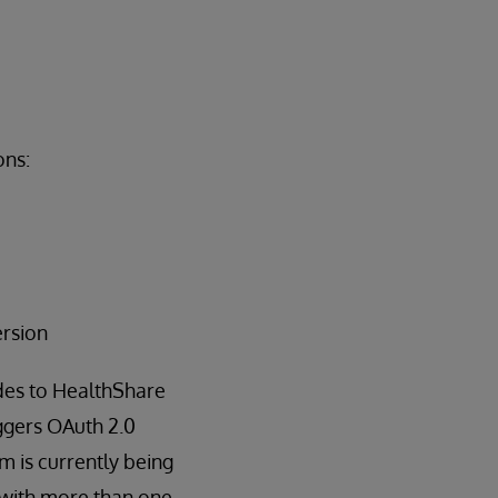
ons:
ersion
des to HealthShare
iggers OAuth 2.0
m is currently being
m with more than one