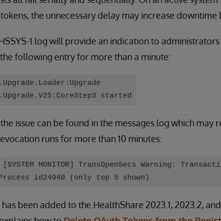
e tokens, the unnecessary delay may increase downtime 
.HSSYS-1.log will provide an indication to administrators 
 the following entry for more than a minute:
.Upgrade.Loader:Upgrade
.Upgrade.V25:CoreStep3 started
f the issue can be found in the messages.log which may 
 revocation runs for more than 10 minutes:
 [SYSTEM MONITOR] TransOpenSecs Warning: Transacti
Process id24940 (only top 5 shown)
y has been added to the HealthShare 2023.1, 2023.2, an
explains how to
Delete OAuth Tokens from the Regist