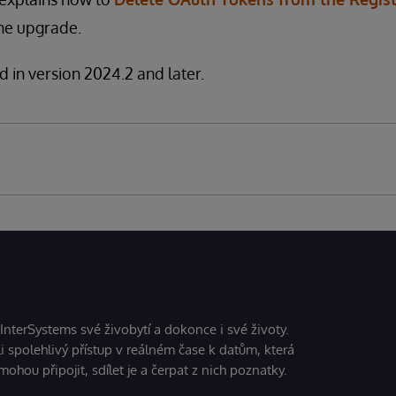
he upgrade.
ed in version 2024.2 and later.
 InterSystems své živobytí a dokonce i své životy.
i spolehlivý přístup v reálném čase k datům, která
mohou připojit, sdílet je a čerpat z nich poznatky.