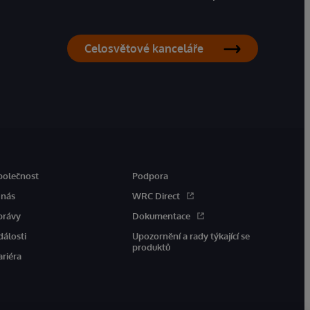
Celosvětové kanceláře
polečnost
Podpora
 nás
WRC Direct
právy
Dokumentace
dálosti
Upozornění a rady týkající se
produktů
ariéra