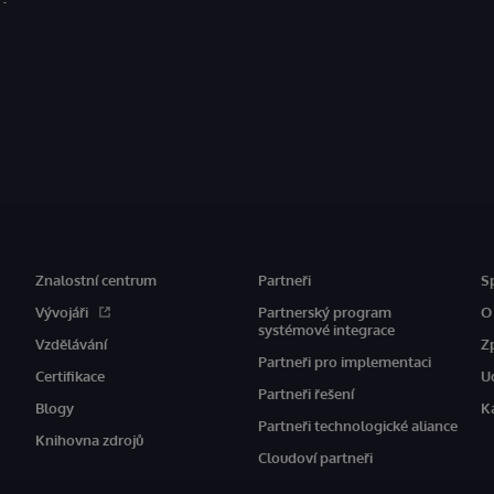
Znalostní centrum
Partneři
S
Vývojáři
Partnerský program
O
systémové integrace
Vzdělávání
Z
Partneři pro implementaci
Certifikace
U
Partneři řešení
Blogy
K
Partneři technologické aliance
Knihovna zdrojů
Cloudoví partneři