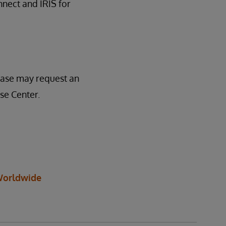
nnect and IRIS for
lease may request an
se Center.
orldwide