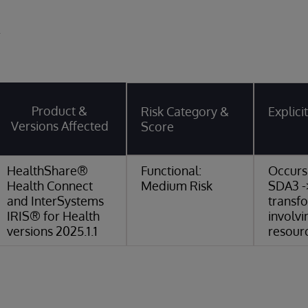
y
Product &
Risk Category &
Explic
Versions Affected
Score
HealthShare®
Functional:
Occurs
Health Connect
Medium Risk
SDA3 -
and InterSystems
transf
IRIS® for Health
involvi
versions 2025.1.1
resour