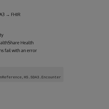
SDA3 → FHIR
ty
ealthShare Health
s fail with an error
nReference,HS.SDA3.Encounter