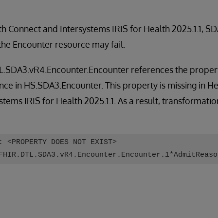
th Connect and Intersystems IRIS for Health 2025.1.1, 
the Encounter resource may fail.
.SDA3.vR4.Encounter.Encounter references the proper
e in HS.SDA3.Encounter. This property is missing in H
ems IRIS for Health 2025.1.1. As a result, transformation
: <PROPERTY DOES NOT EXIST>
FHIR.DTL.SDA3.vR4.Encounter.Encounter.1*AdmitReaso