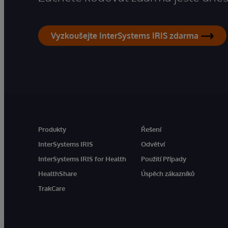
Vyzkoušejte InterSystems IRIS zdarma
Produkty
Řešení
InterSystems IRIS
Odvětví
InterSystems IRIS for Health
Použití Případy
HealthShare
Úspěch zákazníků
TrakCare