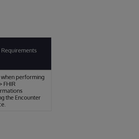
it Requirements
 when performing
> FHIR
ormations
ng the Encounter
ce.