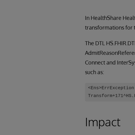
In HealthShare Heal
transformations for 
The DTL HS.FHIR.DTL
AdmitReasonReferenc
Connect and InterSyst
such as:
<Ens>ErrException
Transform+171^HS.
Impact