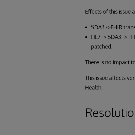
Effects of this issue a
SDA3 ->FHIR trans
HL7 -> SDA3 -> FHI
patched.
There is no impact to
This issue affects v
Health.
Resoluti