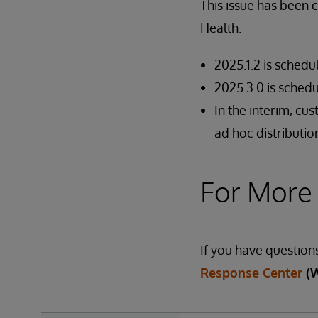
This issue has been 
Health.
2025.1.2 is schedu
2025.3.0 is schedu
In the interim, cu
ad hoc distributi
For More
If you have question
Response Center
(