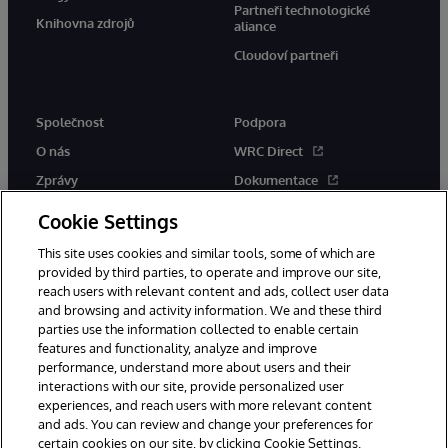
Partneři technologické
Knihovna zdrojů
aliance
Cloudoví partneři
Společnost
Podpora
O nás
WRC Direct
Zprávy
Dokumentace
Události
Upozornění a rady týkající se
Cookie Settings
produktů
Kariéra
This site uses cookies and similar tools, some of which are
provided by third parties, to operate and improve our site,
reach users with relevant content and ads, collect user data
and browsing and activity information. We and these third
parties use the information collected to enable certain
features and functionality, analyze and improve
performance, understand more about users and their
© 1996-2026 InterSystems Corporation, Boston, MA. Všechna práva
vyhrazena.
interactions with our site, provide personalized user
experiences, and reach users with more relevant content
Oznámení/podmínky a pravidla
and ads. You can review and change your preferences for
Prohlášení o ochraně osobních údajů
Záruka
Přístupnost
certain cookies on our site, by clicking Cookie Settings.