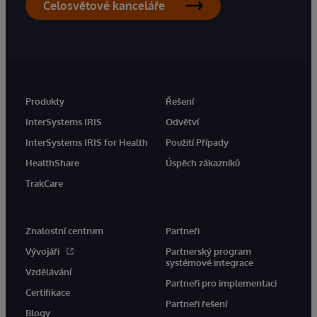
Celosvětové kanceláře
Produkty
Řešení
InterSystems IRIS
Odvětví
InterSystems IRIS for Health
Použití Případy
HealthShare
Úspěch zákazníků
TrakCare
Znalostní centrum
Partneři
Vývojáři
Partnerský program
systémové integrace
Vzdělávání
Partneři pro implementaci
Certifikace
Partneři řešení
Blogy