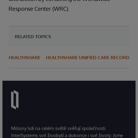
Response Center (WRC).
RELATED TOPICS
HEALTHSHARE
HEALTHSHARE UNIFIED CARE RECORD
Miliony lidí na celém světě svěřují společnosti
InterSystems své živobytí a dokonce i své životy. Jsme