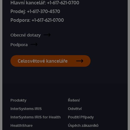
Hlavní kancelář:
+1-617-621-0700
Prodej:
+1-617-370-4570
Podpora:
+1-617-621-0700
Obecné dotazy
Podpora
Celosvětové kanceláře
Produkty
Řešení
InterSystems IRIS
Odvětví
InterSystems IRIS for Health
Použití Případy
HealthShare
Úspěch zákazníků