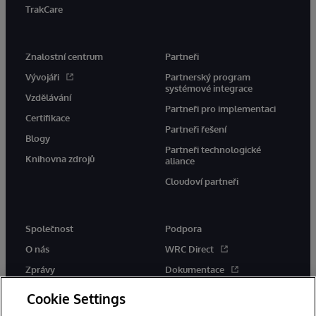
TrakCare
Znalostní centrum
Partneři
Vývojáři
Partnerský program
systémové integrace
Vzdělávání
Partneři pro implementaci
Certifikace
Partneři řešení
Blogy
Partneři technologické
Knihovna zdrojů
aliance
Cloudoví partneři
Společnost
Podpora
O nás
WRC Direct
Zprávy
Dokumentace
Události
Upozornění a rady týkající se
Cookie Settings
produktů
Kariéra