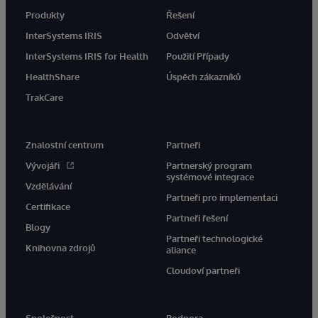
Produkty
Řešení
InterSystems IRIS
Odvětví
InterSystems IRIS for Health
Použití Případy
HealthShare
Úspěch zákazníků
TrakCare
Znalostní centrum
Partneři
Vývojáři
Partnerský program
systémové integrace
Vzdělávání
Partneři pro implementaci
Certifikace
Partneři řešení
Blogy
Partneři technologické
Knihovna zdrojů
aliance
Cloudoví partneři
Společnost
Podpora