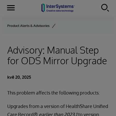
Menu
Skip to content
Product Alerts & Advisories
Advisory: Manual Step
for ODS Mirror Upgrade
kvě 20, 2025
This problem affects the following products:
Upgrades from a version of HealthShare Unified
Care Record®
earlier than 2023.1
to version