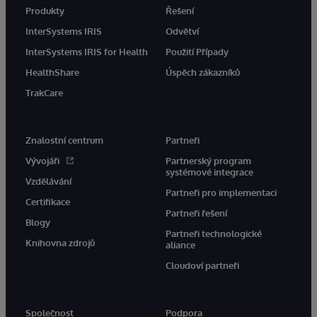
Produkty
Řešení
InterSystems IRIS
Odvětví
InterSystems IRIS for Health
Použití Případy
HealthShare
Úspěch zákazníků
TrakCare
Znalostní centrum
Partneři
Vývojáři
Partnerský program
systémové integrace
Vzdělávání
Partneři pro implementaci
Certifikace
Partneři řešení
Blogy
Partneři technologické
Knihovna zdrojů
aliance
Cloudoví partneři
Společnost
Podpora