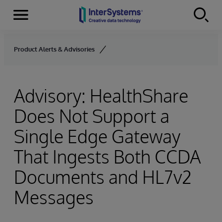
Menu
Skip to content
Product Alerts & Advisories
Advisory: HealthShare
Does Not Support a
Single Edge Gateway
That Ingests Both CCDA
Documents and HL7v2
Messages