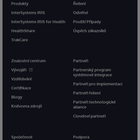
Produkty
Řešení
InterSystems IRIS
Odvětví
InterSystems IRIS for Health
Použití Případy
HealthShare
Úspěch zákazníků
TrakCare
Znalostní centrum
Partneři
Vývojáři
Partnerský program
systémové integrace
Vzdělávání
Partneři pro implementaci
Certifikace
Partneři řešení
Blogy
Partneři technologické
Knihovna zdrojů
aliance
Cloudoví partneři
Společnost
Podpora