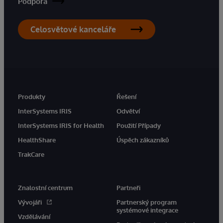
Podpora
Celosvětové kanceláře
Produkty
Řešení
InterSystems IRIS
Odvětví
InterSystems IRIS for Health
Použití Případy
HealthShare
Úspěch zákazníků
TrakCare
Znalostní centrum
Partneři
Vývojáři
Partnerský program
systémové integrace
Vzdělávání