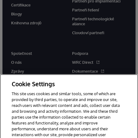
Partneři pro implementaci
Certifikace
Partneři řešení
Blogy
Partneři technologické
Knihovna zdrojů
aliance
Cloudoví partneři
Společnost
Podpora
O nás
WRC Direct
Zprávy
Dokumentace
Události
Upozornění a rady týkající se
Cookie Settings
produktů
Kariéra
This site uses cookies and similar tools, some of which are
provided by third parties, to operate and improve our site,
reach users with relevant content and ads, collect user data
and browsing and activity information. We and these third
parties use the information collected to enable certain
features and functionality, analyze and improve
performance, understand more about users and their
© 1996-2026 InterSystems Corporation, Boston, MA. Všechna práva
vyhrazena.
interactions with our site, provide personalized user