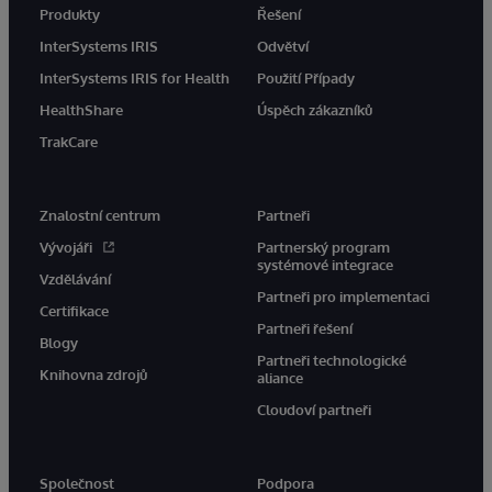
Produkty
Řešení
InterSystems IRIS
Odvětví
InterSystems IRIS for Health
Použití Případy
HealthShare
Úspěch zákazníků
TrakCare
Znalostní centrum
Partneři
Vývojáři
Partnerský program
systémové integrace
Vzdělávání
Partneři pro implementaci
Certifikace
Partneři řešení
Blogy
Partneři technologické
Knihovna zdrojů
aliance
Cloudoví partneři
Společnost
Podpora