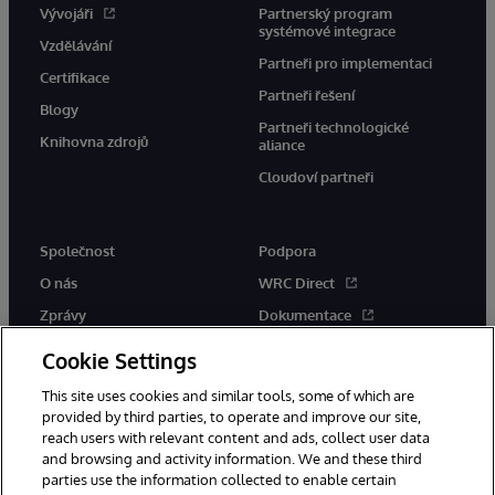
Vývojáři
Partnerský program
systémové integrace
Vzdělávání
Partneři pro implementaci
Certifikace
Partneři řešení
Blogy
Partneři technologické
Knihovna zdrojů
aliance
Cloudoví partneři
Společnost
Podpora
O nás
WRC Direct
Zprávy
Dokumentace
Události
Upozornění a rady týkající se
Cookie Settings
produktů
Kariéra
This site uses cookies and similar tools, some of which are
provided by third parties, to operate and improve our site,
reach users with relevant content and ads, collect user data
and browsing and activity information. We and these third
parties use the information collected to enable certain