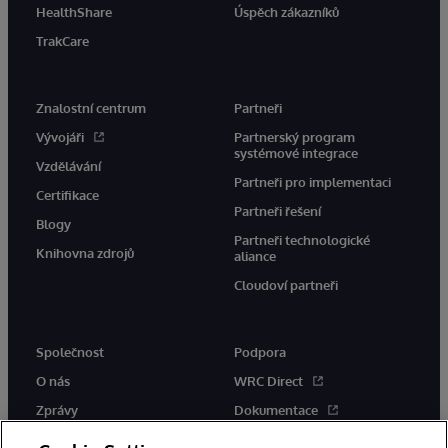
HealthShare
Úspěch zákazníků
TrakCare
Znalostní centrum
Partneři
Vývojáři
Partnerský program
systémové integrace
Vzdělávání
Partneři pro implementaci
Certifikace
Partneři řešení
Blogy
Partneři technologické
Knihovna zdrojů
aliance
Cloudoví partneři
Společnost
Podpora
O nás
WRC Direct
Zprávy
Dokumentace
Události
Upozornění a rady týkající se