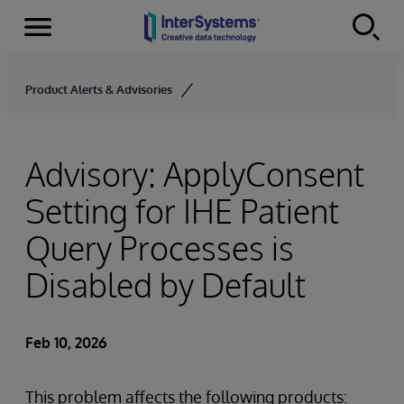
Menu
Skip to content
Product Alerts & Advisories
Advisory: ApplyConsent
Setting for IHE Patient
Query Processes is
Disabled by Default
Feb 10, 2026
This problem affects the following products: