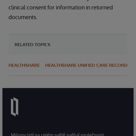
clinical consent for information in returned
documents.
RELATED TOPICS
HEALTHSHARE
HEALTHSHARE UNIFIED CARE RECORD
Miliony lidí na celém světě svěřují společnosti