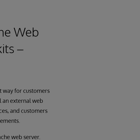
che Web
its –
nt way for customers
l an external web
nces, and customers
irements.
ache web server.