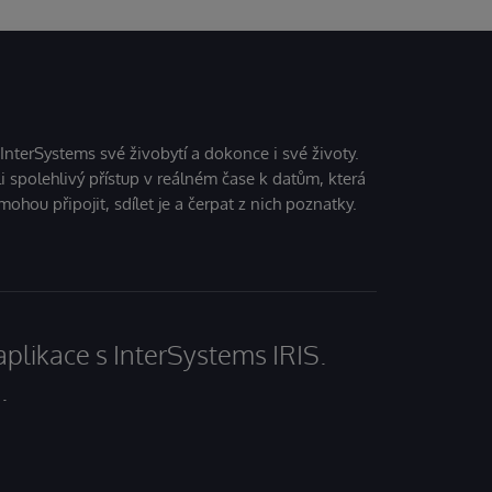
 InterSystems své živobytí a dokonce i své životy.
i spolehlivý přístup v reálném čase k datům, která
mohou připojit, sdílet je a čerpat z nich poznatky.
aplikace s InterSystems IRIS.
.