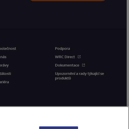
polečnost
Podpora
 nás
WRC Direct
právy
Dokumentace
dálosti
Upozornění a rady týkající se
produktů
ariéra