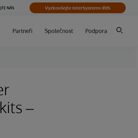
Vyzkoušejte InterSystems IRIS
JTE NÁS
m
Partneři
Společnost
Podpora
er
its –