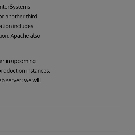
 InterSystems
r another third
ation includes
tion, Apache also
ver in upcoming
 production instances.
eb server; we will