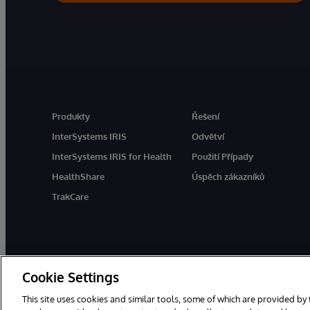
Produkty
Řešení
InterSystems IRIS
Odvětví
InterSystems IRIS for Health
Použití Případy
HealthShare
Úspěch zákazníků
TrakCare
Cookie Settings
This site uses cookies and similar tools, some of which are provided by 