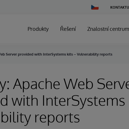
Change
KONTAKTU
Country
Produkty
Řešení
Znalostní centru
b Server provided with InterSystems kits – Vulnerability reports
ry: Apache Web Serv
d with InterSystems k
bility reports