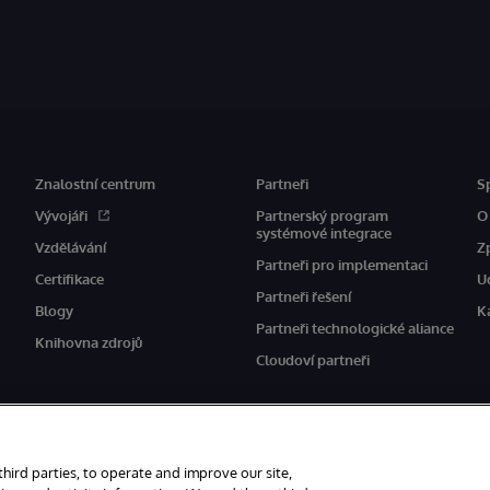
Znalostní centrum
Partneři
S
Vývojáři
Partnerský program
O
systémové integrace
Vzdělávání
Z
Partneři pro implementaci
Certifikace
U
Partneři řešení
Blogy
K
Partneři technologické aliance
Knihovna zdrojů
Cloudoví partneři
third parties, to operate and improve our site,