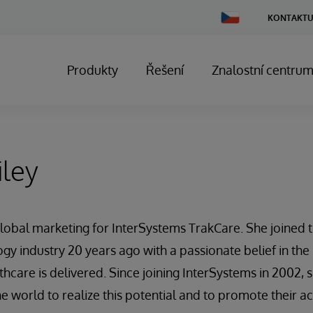
Change
KONTAKTU
Country
Produkty
Řešení
Znalostní centru
iley
global marketing for InterSystems TrakCare. She joined 
y industry 20 years ago with a passionate belief in the p
hcare is delivered. Since joining InterSystems in 2002, 
 world to realize this potential and to promote their a