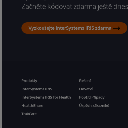
Začněte kódovat zdarma ještě dnes
Vyzkoušejte InterSystems IRIS zdarma
Produkty
Řešení
InterSystems IRIS
Odvětví
InterSystems IRIS for Health
Použití Případy
HealthShare
Úspěch zákazníků
TrakCare