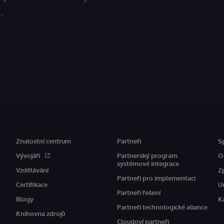
.
Znalostní centrum
Partneři
S
Vývojáři
Partnerský program
O
systémové integrace
Vzdělávání
Z
Partneři pro implementaci
Certifikace
U
Partneři řešení
Blogy
K
Partneři technologické aliance
Knihovna zdrojů
Cloudoví partneři