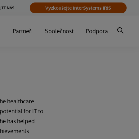
Vyzkoušejte InterSystems IRIS
JTE NÁS
m
Partneři
Společnost
Podpora
the healthcare
otential for IT to
she has helped
chievements.