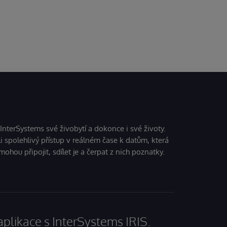
 InterSystems své živobytí a dokonce i své životy.
i spolehlivý přístup v reálném čase k datům, která
mohou připojit, sdílet je a čerpat z nich poznatky.
aplikace s InterSystems IRIS.