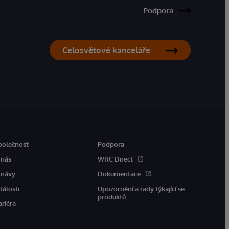
Podpora
Celosvětové kanceláře
polečnost
Podpora
 nás
WRC Direct
právy
Dokumentace
dálosti
Upozornění a rady týkající se
produktů
ariéra