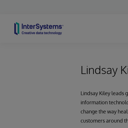
Skip to content
Lindsay K
Lindsay Kiley leads 
information technolog
change the way healt
customers around the