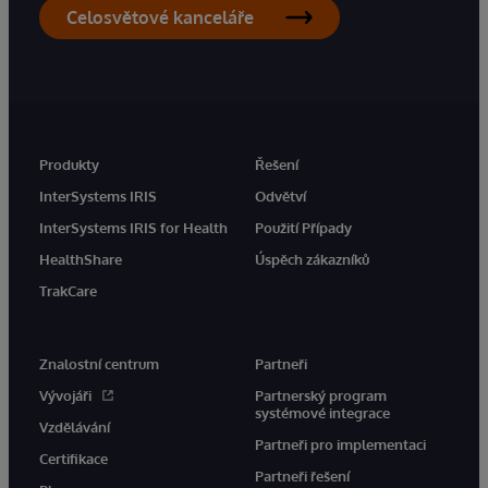
Celosvětové kanceláře
Produkty
Řešení
InterSystems IRIS
Odvětví
InterSystems IRIS for Health
Použití Případy
HealthShare
Úspěch zákazníků
TrakCare
Znalostní centrum
Partneři
Vývojáři
Partnerský program
systémové integrace
Vzdělávání
Partneři pro implementaci
Certifikace
Partneři řešení