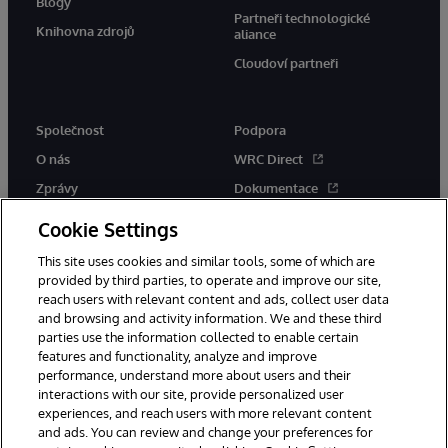
Blogy
Partneři technologické
Knihovna zdrojů
aliance
Cloudoví partneři
Společnost
Podpora
O nás
WRC Direct
Zprávy
Dokumentace
Události
Upozornění a rady týkající se
Cookie Settings
produktů
Kariéra
This site uses cookies and similar tools, some of which are
provided by third parties, to operate and improve our site,
reach users with relevant content and ads, collect user data
and browsing and activity information. We and these third
parties use the information collected to enable certain
features and functionality, analyze and improve
performance, understand more about users and their
© 1996-2026 InterSystems Corporation, Boston, MA. Všechna práva
vyhrazena.
interactions with our site, provide personalized user
experiences, and reach users with more relevant content
Oznámení/podmínky a pravidla
and ads. You can review and change your preferences for