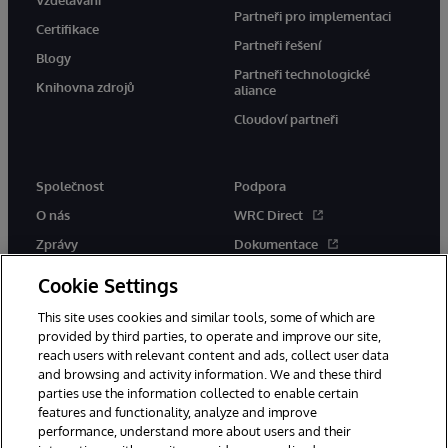
Partneři pro implementaci
Certifikace
Partneři řešení
Blogy
Partneři technologické
Knihovna zdrojů
aliance
Cloudoví partneři
Společnost
Podpora
O nás
WRC Direct
Zprávy
Dokumentace
Události
Upozornění a rady týkající se
Cookie Settings
produktů
Kariéra
This site uses cookies and similar tools, some of which are
provided by third parties, to operate and improve our site,
reach users with relevant content and ads, collect user data
and browsing and activity information. We and these third
parties use the information collected to enable certain
features and functionality, analyze and improve
performance, understand more about users and their
© 1996-2026 InterSystems Corporation, Boston, MA. Všechna práva