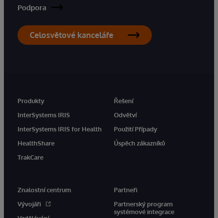
Podpora
Celosvětové kanceláře
Produkty
Řešení
InterSystems IRIS
Odvětví
InterSystems IRIS for Health
Použití Případy
HealthShare
Úspěch zákazníků
TrakCare
Znalostní centrum
Partneři
Vývojáři
Partnerský program
systémové integrace
Vzdělávání