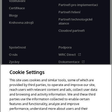
Vzdělávání
Partneři pro implementaci
Certifikace
Partneři řešení
Blogy
Partneři technologické
Knihovna zdrojů
aliance
Cloudoví partneři
Společnost
Podpora
O nás
WRC Direct
Zprávy
Dokumentace
Události
Upozornění a rady týkající se
Cookie Settings
produktů
Kariéra
This site uses cookies and similar tools, some of which are
provided by third parties, to operate and improve our site,
reach users with relevant content and ads, collect user data
and browsing and activity information. We and these third
parties use the information collected to enable certain
features and functionality, analyze and improve
performance, understand more about users and their
© 1996-2026 InterSystems Corporation, Boston, MA. Všechna práva