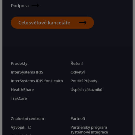
Podpora
Celosvětové kanceláře
Produkty
Řešení
InterSystems IRIS
Odvětví
InterSystems IRIS for Health
Použití Případy
HealthShare
Úspěch zákazníků
TrakCare
Znalostní centrum
Partneři
Vývojáři
Partnerský program
systémové integrace