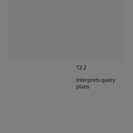
T2.2
Interprets query
plans