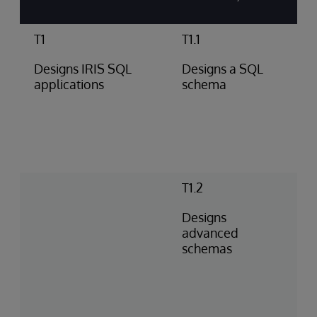
T1
T1.1
Designs IRIS SQL
Designs a SQL
applications
schema
T1.2
Designs
advanced
schemas