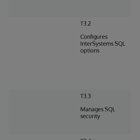
T3.2
Configures
InterSystems SQL
options
T3.3
Manages SQL
security