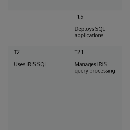
T1.5
Deploys SQL
applications
T2
T2.1
Uses IRIS SQL
Manages IRIS
query processing