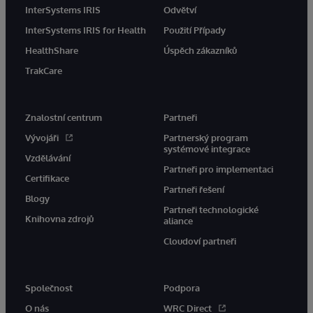
InterSystems IRIS
Odvětví
InterSystems IRIS for Health
Použití Případy
HealthShare
Úspěch zákazníků
TrakCare
Znalostní centrum
Partneři
Vývojáři
Partnerský program
systémové integrace
Vzdělávání
Partneři pro implementaci
Certifikace
Partneři řešení
Blogy
Partneři technologické
Knihovna zdrojů
aliance
Cloudoví partneři
Společnost
Podpora
O nás
WRC Direct