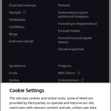
Znalostní centrum
Partneři
Vývojáři
Partnerský program
systémové integrace
Vzdělávání
Partneři pro implementaci
Certifikace
Partneři řešení
Blogy
Partneři technologické
Knihovna zdrojů
aliance
Cloudoví partneři
Společnost
Podpora
O nás
WRC Direct
Zprávy
Dokumentace
Události
Upozornění a rady týkající se
Cookie Settings
produktů
Kariéra
This site uses cookies and similar tools, some of which are
provided by third parties, to operate and improve our site,
reach users with relevant content and ads, collect user data