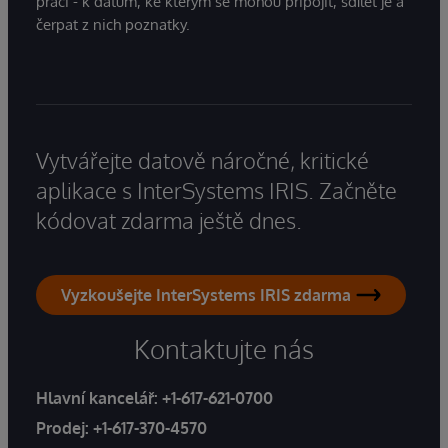
práci - k datům, ke kterým se mohou připojit, sdílet je a
čerpat z nich poznatky.
Vytvářejte datově náročné, kritické
aplikace s InterSystems IRIS. Začněte
kódovat zdarma ještě dnes.
Vyzkoušejte InterSystems IRIS zdarma
Kontaktujte nás
Hlavní kancelář:
+1-617-621-0700
Prodej:
+1-617-370-4570