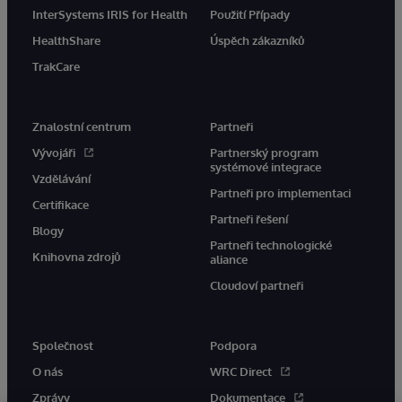
InterSystems IRIS for Health
Použití Případy
HealthShare
Úspěch zákazníků
TrakCare
Znalostní centrum
Partneři
Vývojáři
Partnerský program
systémové integrace
Vzdělávání
Partneři pro implementaci
Certifikace
Partneři řešení
Blogy
Partneři technologické
Knihovna zdrojů
aliance
Cloudoví partneři
Společnost
Podpora
O nás
WRC Direct
Zprávy
Dokumentace