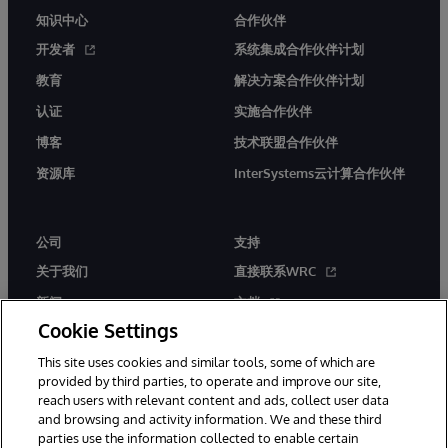
知识中心
合作伙伴
开发者
系统集成合作伙伴计划
教育
解决方案合作伙伴计划
认证
实施合作伙伴
博客
技术联盟合作伙伴
资源库
InterSystems云计算合作伙伴
公司
支持
关于我们
直接联系WRC
新闻
文档
Cookie Settings
活动
产品警报和公告
This site uses cookies and similar tools, some of which are
工作机会
provided by third parties, to operate and improve our site,
reach users with relevant content and ads, collect user data
and browsing and activity information. We and these third
parties use the information collected to enable certain