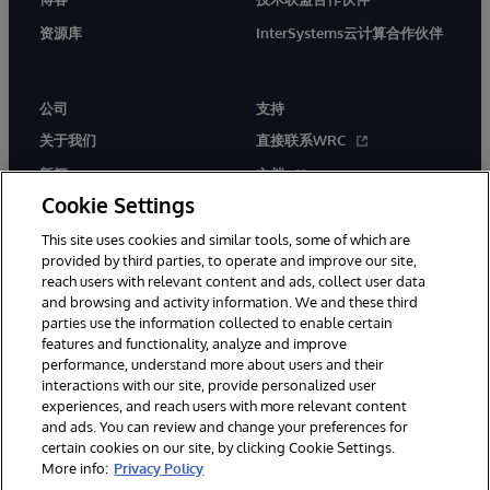
资源库
InterSystems云计算合作伙伴
公司
支持
关于我们
直接联系WRC
新闻
文档
Cookie Settings
活动
产品警报和公告
This site uses cookies and similar tools, some of which are
工作机会
provided by third parties, to operate and improve our site,
reach users with relevant content and ads, collect user data
and browsing and activity information. We and these third
parties use the information collected to enable certain
features and functionality, analyze and improve
performance, understand more about users and their
interactions with our site, provide personalized user
© 1996-2026 InterSystems Corporation, Boston, MA. 系联软件（北
experiences, and reach users with more relevant content
京）有限公司 版权所有。京ICP备2021005331号
and ads. You can review and change your preferences for
通知/条款和条件
隐私声明
保证
无障碍
certain cookies on our site, by clicking Cookie Settings.
More info:
Privacy Policy