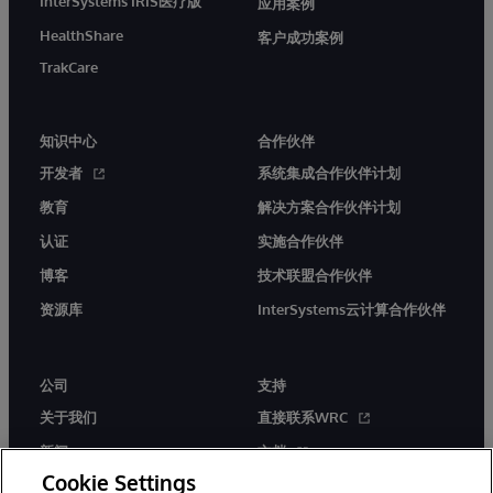
InterSystems IRIS医疗版
应用案例
HealthShare
客户成功案例
TrakCare
知识中心
合作伙伴
开发者
系统集成合作伙伴计划
教育
解决方案合作伙伴计划
认证
实施合作伙伴
博客
技术联盟合作伙伴
资源库
InterSystems云计算合作伙伴
公司
支持
关于我们
直接联系WRC
新闻
文档
Cookie Settings
活动
产品警报和公告