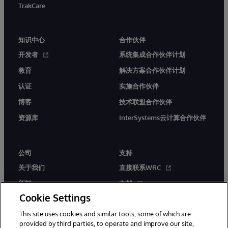
TrakCare
知识中心
合作伙伴
开发者
系统集成合作伙伴计划
教育
解决方案合作伙伴计划
认证
实施合作伙伴
博客
技术联盟合作伙伴
资源库
InterSystems云计算合作伙伴
公司
支持
关于我们
直接联系WRC
新闻
文档
Cookie Settings
活动
产品警报和公告
This site uses cookies and similar tools, some of which are
工作机会
provided by third parties, to operate and improve our site,