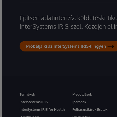
Építsen adatintenzív, küldetéskriti
InterSystems IRIS-szel. Kezdjen el
Próbálja ki az InterSystems IRIS-t ingyen
Termékek
Megoldások
InterSystems IRIS
Iparágak
InterSystems IRIS for Health
Felhasználások Esetek
HealthShare
Ügyfélsiker