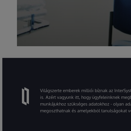
Világszerte emberek milliói bíznak az InterSy
is. Azért vagyunk itt, hogy ügyfeleinknek megb
munkájukhoz szükséges adatokhoz - olyan ad
megoszthatnak és amelyekből tanulságokat v