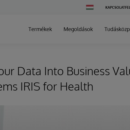
Change
KAPCSOLATFE
Country
Termékek
Megoldások
Tudásközp
our Data Into Business Val
ems IRIS for Health