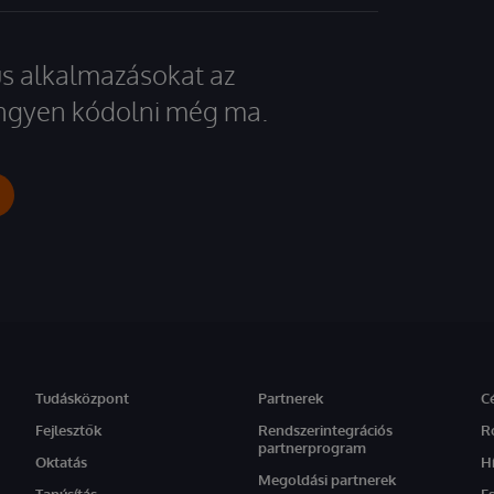
kus alkalmazásokat az
 ingyen kódolni még ma.
Tudásközpont
Partnerek
C
Fejlesztők
Rendszerintegrációs
R
partnerprogram
Oktatás
H
Megoldási partnerek
Tanúsítás
E