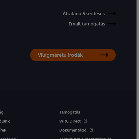
Általáno Skérdések
Email támogatás
Világméretű Irodák
ég
Támogatás
ólunk
WRC Direct
írek
Dokumentáció
semények
Termék figyelmeztetések és