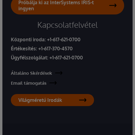
Próbálja ki az InterSystems IRIS-t
ingyen
Kapcsolatfelvétel
Központi iroda:
+1-617-621-0700
Értékesítés:
+1-617-370-4570
Ügyfélszolgálat:
+1-617-621-0700
Általáno Skérdések
Email támogatás
Világméretű Irodák