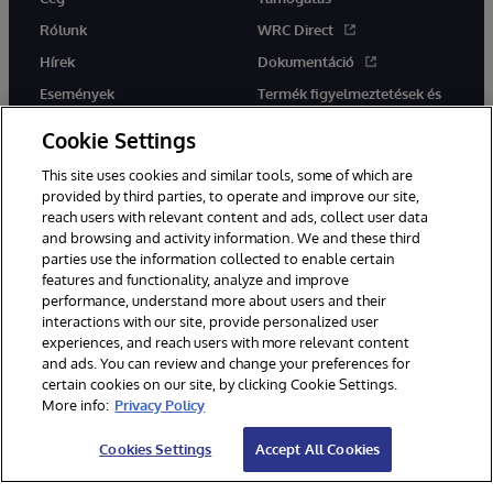
Rólunk
WRC Direct
Hírek
Dokumentáció
Események
Termék figyelmeztetések és
tanácsok
Karrier
Cookie Settings
This site uses cookies and similar tools, some of which are
provided by third parties, to operate and improve our site,
reach users with relevant content and ads, collect user data
and browsing and activity information. We and these third
parties use the information collected to enable certain
Ez a weboldal gépi fordítást használ. Bármilyen fordítási konfliktus
features and functionality, analyze and improve
esetén az oldal angol nyelvű változata élvez elsőbbséget.
performance, understand more about users and their
© 1996-2026 InterSystems Corporation, Boston, MA. Minden jog
fenntartva.
interactions with our site, provide personalized user
experiences, and reach users with more relevant content
Értesítések/Feltételek és feltételek
Adatvédelmi nyilatkozat
and ads. You can review and change your preferences for
Garancia
Hozzáférhetőség
certain cookies on our site, by clicking Cookie Settings.
More info:
Privacy Policy
Cookies Settings
Accept All Cookies