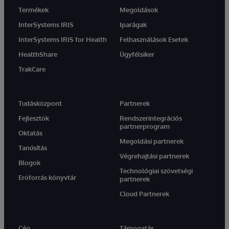
Termékek
Megoldások
InterSystems IRIS
Iparágak
InterSystems IRIS for Health
Felhasználások Esetek
HealthShare
Ügyfélsiker
TrakCare
Tudásközpont
Partnerek
Fejlesztők
Rendszerintegrációs
partnerprogram
Oktatás
Megoldási partnerek
Tanúsítás
Végrehajtási partnerek
Blogok
Technológiai szövetségi
Erőforrás könyvtár
partnerek
Cloud Partnerek
Cég
Támogatás