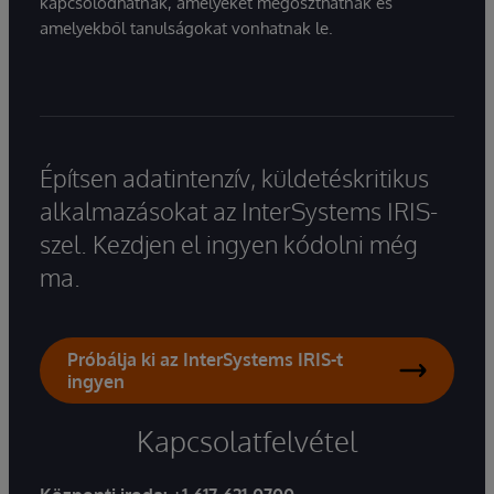
kapcsolódhatnak, amelyeket megoszthatnak és
amelyekből tanulságokat vonhatnak le.
Építsen adatintenzív, küldetéskritikus
alkalmazásokat az InterSystems IRIS-
szel. Kezdjen el ingyen kódolni még
ma.
Próbálja ki az InterSystems IRIS-t
ingyen
Kapcsolatfelvétel