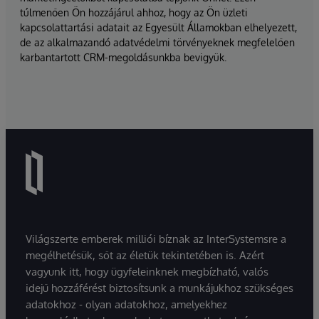
túlmenően Ön hozzájárul ahhoz, hogy az Ön üzleti
kapcsolattartási adatait az Egyesült Államokban elhelyezett,
de az alkalmazandó adatvédelmi törvényeknek megfelelően
karbantartott CRM-megoldásunkba bevigyük.
Világszerte emberek milliói bíznak az InterSystemsre a
megélhetésük, sőt az életük tekintetében is. Azért
vagyunk itt, hogy ügyfeleinknek megbízható, valós
idejű hozzáférést biztosítsunk a munkájukhoz szükséges
adatokhoz - olyan adatokhoz, amelyekhez