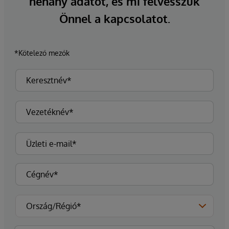
néhány adatot, és mi felvesszük
Önnel a kapcsolatot.
*Kötelező mezők