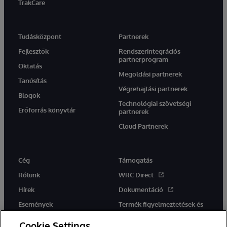
TrakCare
Tudásközpont
Partnerek
Fejlesztők
Rendszerintegrációs
partnerprogram
Oktatás
Megoldási partnerek
Tanúsítás
Végrehajtási partnerek
Blogok
Technológiai szövetségi
Erőforrás könyvtár
partnerek
Cloud Partnerek
Cég
Támogatás
Rólunk
WRC Direct
Hírek
Dokumentáció
Események
Termék figyelmeztetések és
tanácsok
Karrier
Cookie Settings