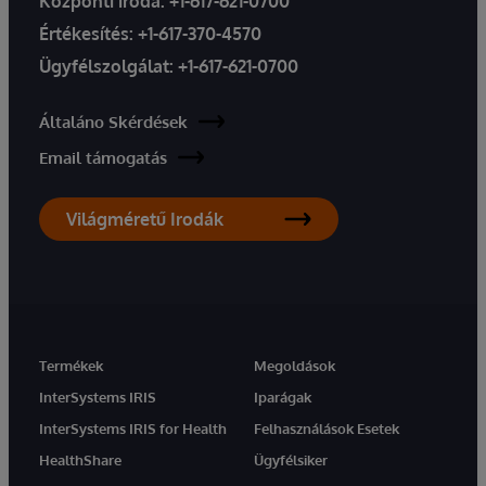
Központi iroda:
+1-617-621-0700
Értékesítés:
+1-617-370-4570
Ügyfélszolgálat:
+1-617-621-0700
Általáno Skérdések
Email támogatás
Világméretű Irodák
Termékek
Megoldások
InterSystems IRIS
Iparágak
InterSystems IRIS for Health
Felhasználások Esetek
HealthShare
Ügyfélsiker