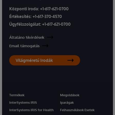
Központi iroda:
+1-617-621-0700
Értékesítés:
+1-617-370-4570
Ügyfélszolgálat:
+1-617-621-0700
Általáno Skérdések
Email támogatás
Világméretű Irodák
Termékek
Megoldások
InterSystems IRIS
Iparágak
InterSystems IRIS for Health
Felhasználások Esetek