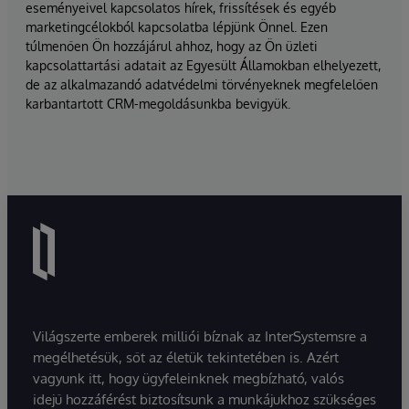
eseményeivel kapcsolatos hírek, frissítések és egyéb
marketingcélokból kapcsolatba lépjünk Önnel. Ezen
túlmenően Ön hozzájárul ahhoz, hogy az Ön üzleti
kapcsolattartási adatait az Egyesült Államokban elhelyezett,
de az alkalmazandó adatvédelmi törvényeknek megfelelően
karbantartott CRM-megoldásunkba bevigyük.
Világszerte emberek milliói bíznak az InterSystemsre a
megélhetésük, sőt az életük tekintetében is. Azért
vagyunk itt, hogy ügyfeleinknek megbízható, valós
idejű hozzáférést biztosítsunk a munkájukhoz szükséges