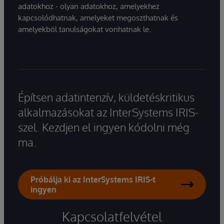
adatokhoz - olyan adatokhoz, amelyekhez
kapcsolódhatnak, amelyeket megoszthatnak és
amelyekből tanulságokat vonhatnak le.
Építsen adatintenzív, küldetéskritikus
alkalmazásokat az InterSystems IRIS-
szel. Kezdjen el ingyen kódolni még
ma.
Próbálja ki az InterSystems IRIS-t
ingyen
Kapcsolatfelvétel