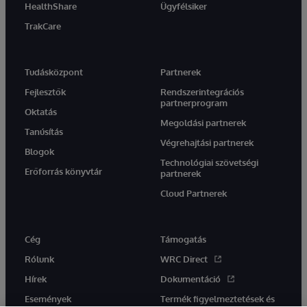
HealthShare
Ügyfélsiker
TrakCare
Tudásközpont
Partnerek
Fejlesztők
Rendszerintegrációs
partnerprogram
Oktatás
Megoldási partnerek
Tanúsítás
Végrehajtási partnerek
Blogok
Technológiai szövetségi
Erőforrás könyvtár
partnerek
Cloud Partnerek
Cég
Támogatás
Rólunk
WRC Direct
Hírek
Dokumentáció
Események
Termék figyelmeztetések és