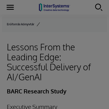
Menu
Skip to content
Erőforrás könyvtár
Lessons From the
Leading Edge:
Successful Delivery of
AI/GenAI
BARC Research Study
Executive Summary