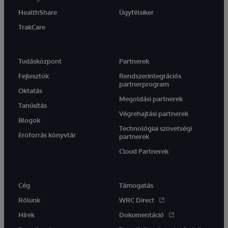
HealthShare
Ügyfélsiker
TrakCare
Tudásközpont
Partnerek
Fejlesztők
Rendszerintegrációs
partnerprogram
Oktatás
Megoldási partnerek
Tanúsítás
Végrehajtási partnerek
Blogok
Technológiai szövetségi
Erőforrás könyvtár
partnerek
Cloud Partnerek
Cég
Támogatás
Rólunk
WRC Direct
Hírek
Dokumentáció