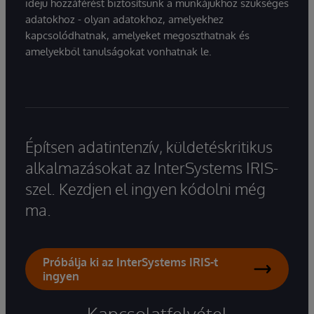
idejű hozzáférést biztosítsunk a munkájukhoz szükséges
adatokhoz - olyan adatokhoz, amelyekhez
kapcsolódhatnak, amelyeket megoszthatnak és
amelyekből tanulságokat vonhatnak le.
Építsen adatintenzív, küldetéskritikus
alkalmazásokat az InterSystems IRIS-
szel. Kezdjen el ingyen kódolni még
ma.
Próbálja ki az InterSystems IRIS-t
ingyen
Kapcsolatfelvétel