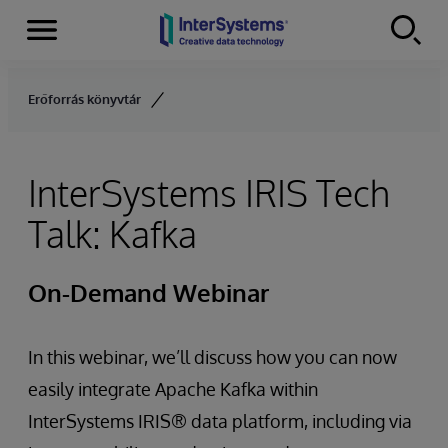
Menu
Skip to content
Erőforrás könyvtár
InterSystems IRIS Tech
Talk: Kafka
On-Demand Webinar
In this webinar, we’ll discuss how you can now
easily integrate Apache Kafka within
InterSystems IRIS® data platform, including via