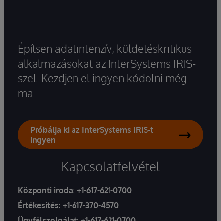
Építsen adatintenzív, küldetéskritikus
alkalmazásokat az InterSystems IRIS-
szel. Kezdjen el ingyen kódolni még
ma.
Próbálja ki az InterSystems IRIS-t
ingyen
Kapcsolatfelvétel
Központi iroda:
+1-617-621-0700
Értékesítés:
+1-617-370-4570
Ügyfélszolgálat:
+1-617-621-0700