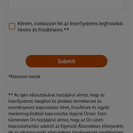
Kérem, iratkozzon fel az InterSystems legfrissebb
híreire és frissítéseire.**
Submit
*Kötelező mezők
** Az igen választásával hozzájárul ahhoz, hogy az
InterSystems meglévő és jövőbeli termékeivel és
eseményeivel kapcsolatos hírek, frissítések és egyéb
marketingcélokból kapcsolatba lépjünk Önnel. Ezen
túlmenően Ön hozzájárul ahhoz, hogy az Ön üzleti
kapcsolattartási adatait az Egyesült Államokban elhelyezett,
de az alkalmazandó adatvédelmi törvényeknek megfelelően