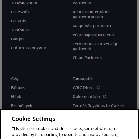
Tudásközpont
Partnerek
Fejlesztők
Rendszerintegrációs
partnerprogram
Oktatás
Megoldási partnerek
Tanúsítás
Végrehajtási partnerek
Blogok
Technológiai szövetségi
Erőforrás könyvtár
partnerek
Cloud Partnerek
Cég
Támogatás
Rólunk
WRC Direct
Hírek
Dokumentáció
Események
Termék figyelmeztetések és
tanácsok
Karrier
Cookie Settings
This site uses cookies and similar tools, some of which are
provided by third parties, to operate and improve our site,