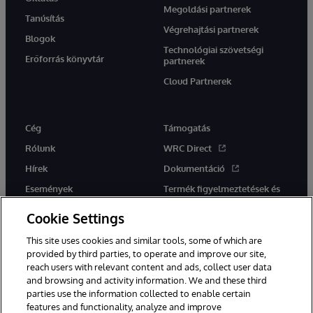
Megoldási partnerek
Tanúsítás
Végrehajtási partnerek
Blogok
Technológiai szövetségi
Erőforrás könyvtár
partnerek
Cloud Partnerek
Cég
Támogatás
Rólunk
WRC Direct
Hírek
Dokumentáció
Események
Termék figyelmeztetések és
tanácsok
Karrier
Cookie Settings
This site uses cookies and similar tools, some of which are
provided by third parties, to operate and improve our site,
reach users with relevant content and ads, collect user data
and browsing and activity information. We and these third
parties use the information collected to enable certain
Ez a weboldal gépi fordítást használ. Bármilyen fordítási konfliktus
features and functionality, analyze and improve
esetén az oldal angol nyelvű változata élvez elsőbbséget.