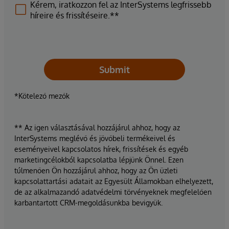
Kérem, iratkozzon fel az InterSystems legfrissebb
híreire és frissítéseire.**
Submit
*Kötelező mezők
** Az igen választásával hozzájárul ahhoz, hogy az
InterSystems meglévő és jövőbeli termékeivel és
eseményeivel kapcsolatos hírek, frissítések és egyéb
marketingcélokból kapcsolatba lépjünk Önnel. Ezen
túlmenően Ön hozzájárul ahhoz, hogy az Ön üzleti
kapcsolattartási adatait az Egyesült Államokban elhelyezett,
de az alkalmazandó adatvédelmi törvényeknek megfelelően
karbantartott CRM-megoldásunkba bevigyük.