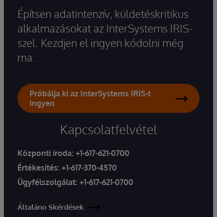
Építsen adatintenzív, küldetéskritikus
alkalmazásokat az InterSystems IRIS-
szel. Kezdjen el ingyen kódolni még
ma.
Próbálja ki az InterSystems IRIS-t
ingyen
Kapcsolatfelvétel
Központi iroda:
+1-617-621-0700
Értékesítés:
+1-617-370-4570
Ügyfélszolgálat:
+1-617-621-0700
Általáno Skérdések