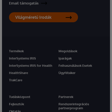
Email támogatás
Világméretű Irodák
Termékek
Megoldások
InterSystems IRIS
Iparágak
InterSystems IRIS for Health
Felhasználások Esetek
HealthShare
Ügyfélsiker
TrakCare
Tudásközpont
Partnerek
Fejlesztők
Rendszerintegrációs
partnerprogram
Oktatás