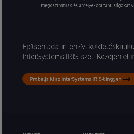
megoszthatnak és amelyekből tanulságokat v
Építsen adatintenzív, küldetéskriti
InterSystems IRIS-szel. Kezdjen el
Próbálja ki az InterSystems IRIS-t ingyen