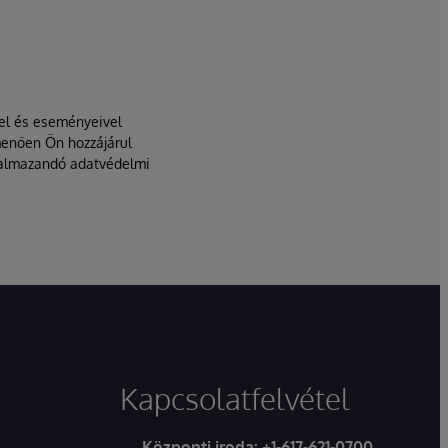
vel és eseményeivel
menően Ön hozzájárul
lkalmazandó adatvédelmi
Kapcsolatfelvétel
Központi iroda:
+1-617-621-0700