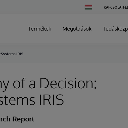
Change
KAPCSOLATFE
Country
Termékek
Megoldások
Tudásközp
erSystems IRIS
 of a Decision:
stems IRIS
rch Report