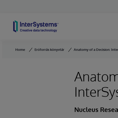
Skip to content
Home
Erőforrás könyvtár
Anatomy of a Decision: Int
Anatomy
InterSy
Nucleus Resea