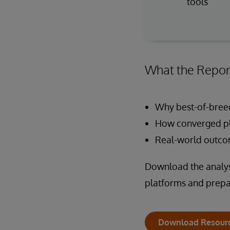
tools
What the Repor
Why best-of-breed
How converged pl
Real-world outcom
Download the analyst
platforms and prepar
Download Resour