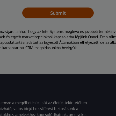
Submit
hozzájárul ahhoz, hogy az InterSystems meglévő és jövőbeli termékei
tések és egyéb marketingcélokból kapcsolatba lépjünk Önnel. Ezen túl
kapcsolattartási adatait az Egyesült Államokban elhelyezett, de az a
n karbantartott CRM-megoldásunkba bevigyük.
stemsre a megélhetésük, sőt az életük tekintetében
ízható, valós idejű hozzáférést biztosítsunk a
atokhoz, amelyekhez kapcsolódhatnak, amelyeket