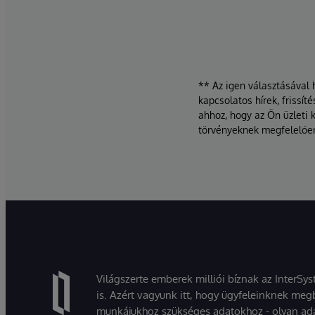
** Az igen választásával 
kapcsolatos hírek, frissí
ahhoz, hogy az Ön üzleti 
törvényeknek megfelelőe
Világszerte emberek milliói bíznak az InterSy
is. Azért vagyunk itt, hogy ügyfeleinknek megb
munkájukhoz szükséges adatokhoz - olyan ad