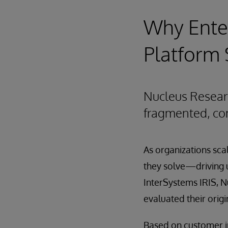
Why Enter
Platform 
Nucleus Resear
fragmented, com
As organizations sc
they solve—driving u
InterSystems IRIS, N
evaluated their orig
Based on customer in