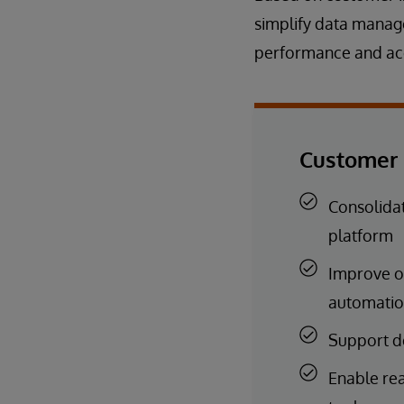
simplify data mana
performance and acc
Customer 
Consolidat
platform
Improve o
automati
Support d
Enable rea