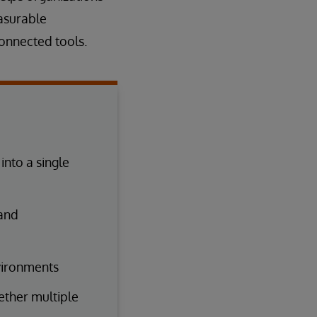
asurable
onnected tools.
nto a single
 and
vironments
gether multiple