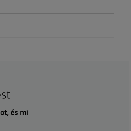
st
ot, és mi