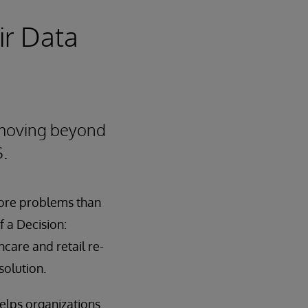
ir Data
 moving beyond
S.
more problems than
f a Decision:
care and retail re-
solution.
elps organizations