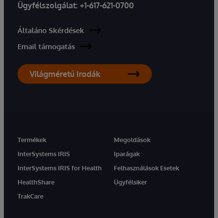
Ügyfélszolgálat:
+1-617-621-0700
Általáno Skérdések
Email támogatás
Világméretű Irodák
Termékek
Megoldások
InterSystems IRIS
Iparágak
InterSystems IRIS for Health
Felhasználások Esetek
HealthShare
Ügyfélsiker
TrakCare