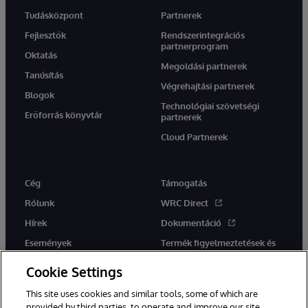
Tudásközpont
Partnerek
Fejlesztők
Rendszerintegrációs
partnerprogram
Oktatás
Megoldási partnerek
Tanúsítás
Végrehajtási partnerek
Blogok
Technológiai szövetségi
Erőforrás könyvtár
partnerek
Cloud Partnerek
Cég
Támogatás
Rólunk
WRC Direct
Hírek
Dokumentáció
Események
Termék figyelmeztetések és
tanácsok
Karrier
Cookie Settings
This site uses cookies and similar tools, some of which are
provided by third parties, to operate and improve our site,