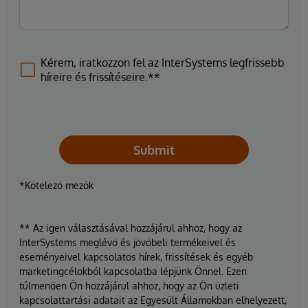
Kérem, iratkozzon fel az InterSystems legfrissebb
híreire és frissítéseire.**
Submit
*Kötelező mezők
** Az igen választásával hozzájárul ahhoz, hogy az
InterSystems meglévő és jövőbeli termékeivel és
eseményeivel kapcsolatos hírek, frissítések és egyéb
marketingcélokból kapcsolatba lépjünk Önnel. Ezen
túlmenően Ön hozzájárul ahhoz, hogy az Ön üzleti
kapcsolattartási adatait az Egyesült Államokban elhelyezett,