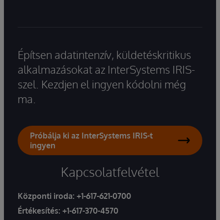
Építsen adatintenzív, küldetéskritikus
alkalmazásokat az InterSystems IRIS-
szel. Kezdjen el ingyen kódolni még
ma.
Próbálja ki az InterSystems IRIS-t
ingyen
Kapcsolatfelvétel
Központi iroda:
+1-617-621-0700
Értékesítés:
+1-617-370-4570