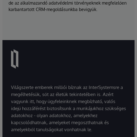
de az alkalmazandó adatvédelmi törvényeknek megfelelően
karbantartott CRM-megoldásunkba bevigyük.
Világszerte emberek milliói bíznak az InterSystemsre a
megélhetésük, sőt az életük tekintetében is. Azért
vagyunk itt, hogy ügyfeleinknek megbízható, valós
idejű hozzáférést biztosítsunk a munkájukhoz szükséges
adatokhoz - olyan adatokhoz, amelyekhez
kapcsolódhatnak, amelyeket megoszthatnak és
amelyekből tanulságokat vonhatnak le.