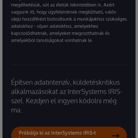
megélhetésük, sőt az életük tekintetében is. Azért
vagyunk itt, hogy ügyfeleinknek megbízható, valós
idejű hozzáférést biztosítsunk a munkájukhoz szükséges
adatokhoz - olyan adatokhoz, amelyekhez
kapcsolódhatnak, amelyeket megoszthatnak és
amelyekből tanulságokat vonhatnak le.
Építsen adatintenzív, küldetéskritikus
alkalmazásokat az InterSystems IRIS-
szel. Kezdjen el ingyen kódolni még
ma.
Próbálja ki az InterSystems IRIS-t