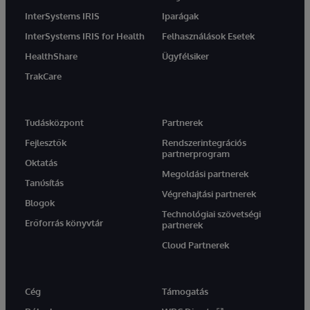
InterSystems IRIS
Iparágak
InterSystems IRIS for Health
Felhasználások Esetek
HealthShare
Ügyfélsiker
TrakCare
Tudásközpont
Partnerek
Fejlesztők
Rendszerintegrációs
partnerprogram
Oktatás
Megoldási partnerek
Tanúsítás
Végrehajtási partnerek
Blogok
Technológiai szövetségi
Erőforrás könyvtár
partnerek
Cloud Partnerek
Cég
Támogatás