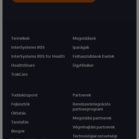
Termékek
Megoldások
InterSystems IRIS
Iparágak
InterSystems IRIS for Health
Felhasználások Esetek
HealthShare
Ügyfélsiker
TrakCare
Tudásközpont
Partnerek
Fejlesztők
Rendszerintegrációs
partnerprogram
Oktatás
Megoldási partnerek
Tanúsítás
Végrehajtási partnerek
Blogok
Technológiai szövetségi