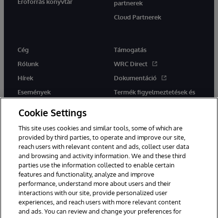
Erőforrás könyvtár
partnerek
Cloud Partnerek
Cég
Támogatás
Rólunk
WRC Direct
Hírek
Dokumentáció
Események
Termék figyelmeztetések és
tanácsok
Karrier
Cookie Settings
This site uses cookies and similar tools, some of which are
provided by third parties, to operate and improve our site,
reach users with relevant content and ads, collect user data
and browsing and activity information. We and these third
parties use the information collected to enable certain
Ez a weboldal gépi fordítást használ. Bármilyen fordítási konfliktus
features and functionality, analyze and improve
esetén az oldal angol nyelvű változata élvez elsőbbséget.
performance, understand more about users and their
© 1996-2026 InterSystems Corporation, Boston, MA. Minden jog
fenntartva.
interactions with our site, provide personalized user
experiences, and reach users with more relevant content
Értesítések/Feltételek és feltételek
Adatvédelmi nyilatkozat
and ads. You can review and change your preferences for