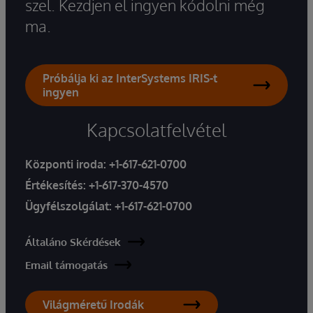
szel. Kezdjen el ingyen kódolni még
ma.
Próbálja ki az InterSystems IRIS-t
ingyen
Kapcsolatfelvétel
Központi iroda:
+1-617-621-0700
Értékesítés:
+1-617-370-4570
Ügyfélszolgálat:
+1-617-621-0700
Általáno Skérdések
Email támogatás
Világméretű Irodák