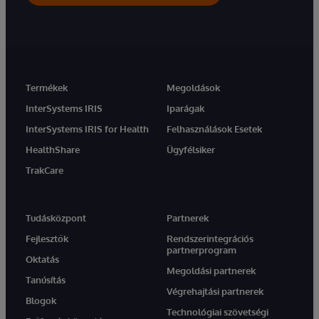
Termékek
Megoldások
InterSystems IRIS
Iparágak
InterSystems IRIS for Health
Felhasználások Esetek
HealthShare
Ügyfélsiker
TrakCare
Tudásközpont
Partnerek
Fejlesztők
Rendszerintegrációs
partnerprogram
Oktatás
Megoldási partnerek
Tanúsítás
Végrehajtási partnerek
Blogok
Technológiai szövetségi