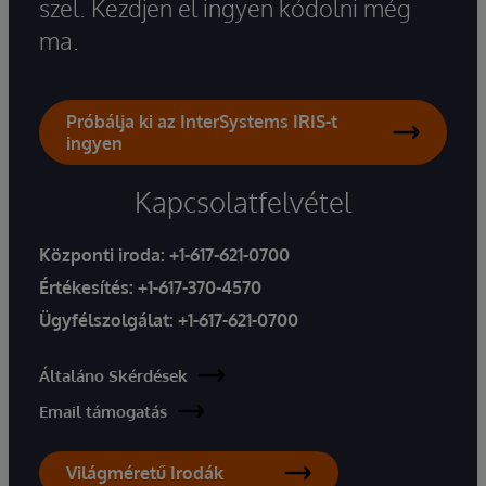
szel. Kezdjen el ingyen kódolni még
ma.
Próbálja ki az InterSystems IRIS-t
ingyen
Kapcsolatfelvétel
Központi iroda:
+1-617-621-0700
Értékesítés:
+1-617-370-4570
Ügyfélszolgálat:
+1-617-621-0700
Általáno Skérdések
Email támogatás
Világméretű Irodák