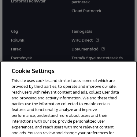
Erőforrás könyvtár
partnerek
Cloud Partnerek
Cég
Támogatás
Rólunk
WRC Direct
Hírek
Dokumentáció
Események
Termék figyelmeztetések és
tanácsok
Karrier
Cookie Settings
This site uses cookies and similar tools, some of which are
provided by third parties, to operate and improve our site,
reach users with relevant content and ads, collect user data
and browsing and activity information. We and these third
parties use the information collected to enable certain
Ez a weboldal gépi fordítást használ. Bármilyen fordítási konfliktus
features and functionality, analyze and improve
esetén az oldal angol nyelvű változata élvez elsőbbséget.
performance, understand more about users and their
© 1996-2026 InterSystems Corporation, Boston, MA. Minden jog
fenntartva.
interactions with our site, provide personalized user
experiences, and reach users with more relevant content
Értesítések/Feltételek és feltételek
Adatvédelmi nyilatkozat
and ads. You can review and change your preferences for