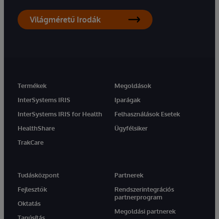
Világméretű Irodák
Termékek
Megoldások
InterSystems IRIS
Iparágak
InterSystems IRIS for Health
Felhasználások Esetek
HealthShare
Ügyfélsiker
TrakCare
Tudásközpont
Partnerek
Fejlesztők
Rendszerintegrációs
partnerprogram
Oktatás
Megoldási partnerek
Tanúsítás