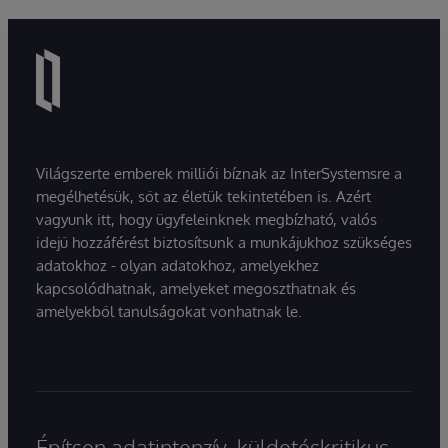
Világszerte emberek milliói bíznak az InterSystemsre a
megélhetésük, sőt az életük tekintetében is. Azért
vagyunk itt, hogy ügyfeleinknek megbízható, valós
idejű hozzáférést biztosítsunk a munkájukhoz szükséges
adatokhoz - olyan adatokhoz, amelyekhez
kapcsolódhatnak, amelyeket megoszthatnak és
amelyekből tanulságokat vonhatnak le.
Építsen adatintenzív, küldetéskritikus