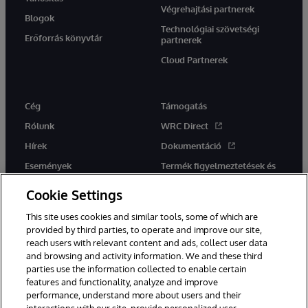
Végrehajtási partnerek
Blogok
Technológiai szövetségi
Erőforrás könyvtár
partnerek
Cloud Partnerek
Cég
Támogatás
Rólunk
WRC Direct
Hírek
Dokumentáció
Események
Termék figyelmeztetések és
tanácsok
Karrier
Cookie Settings
This site uses cookies and similar tools, some of which are
provided by third parties, to operate and improve our site,
reach users with relevant content and ads, collect user data
and browsing and activity information. We and these third
parties use the information collected to enable certain
Ez a weboldal gépi fordítást használ. Bármilyen fordítási konfliktus
features and functionality, analyze and improve
esetén az oldal angol nyelvű változata élvez elsőbbséget.
performance, understand more about users and their
© 1996-2026 InterSystems Corporation, Boston, MA. Minden jog
fenntartva.