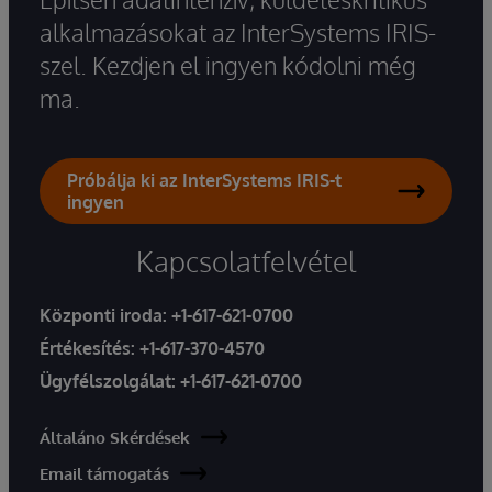
alkalmazásokat az InterSystems IRIS-
szel. Kezdjen el ingyen kódolni még
ma.
Próbálja ki az InterSystems IRIS-t
ingyen
Kapcsolatfelvétel
Központi iroda:
+1-617-621-0700
Értékesítés:
+1-617-370-4570
Ügyfélszolgálat:
+1-617-621-0700
Általáno Skérdések
Email támogatás