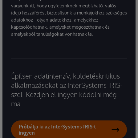
vagyunk itt, hogy ügyfeleinknek megbízható, valós
idejű hozzáférést biztosítsunk a munkájukhoz szükséges
adatokhoz - olyan adatokhoz, amelyekhez
kapcsolódhatnak, amelyeket megoszthatnak és
amelyekből tanulságokat vonhatnak le.
Építsen adatintenzív, küldetéskritikus
alkalmazásokat az InterSystems IRIS-
szel. Kezdjen el ingyen kódolni még
ma.
Próbálja ki az InterSystems IRIS-t
ingyen