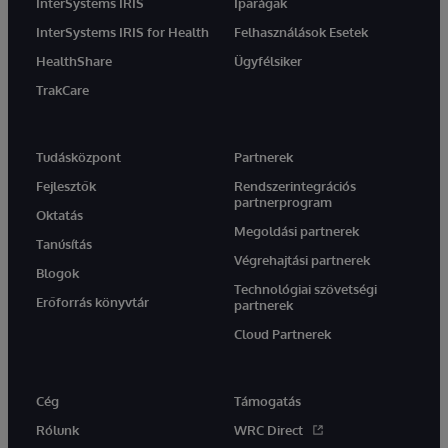
InterSystems IRIS
Iparágak
InterSystems IRIS for Health
Felhasználások Esetek
HealthShare
Ügyfélsiker
TrakCare
Tudásközpont
Partnerek
Fejlesztők
Rendszerintegrációs
partnerprogram
Oktatás
Megoldási partnerek
Tanúsítás
Végrehajtási partnerek
Blogok
Technológiai szövetségi
Erőforrás könyvtár
partnerek
Cloud Partnerek
Cég
Támogatás
Rólunk
WRC Direct