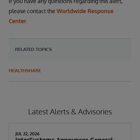
If you have any questions regarding this alert,
please contact the
Worldwide Response
Center
.
RELATED TOPICS
HEALTHSHARE
Latest Alerts & Advisories
JUL 22, 2026
InterSystems Announces General