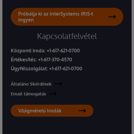
Próbálja ki az InterSystems IRIS-t
ingyen
Kapcsolatfelvétel
Központi iroda:
+1-617-621-0700
Értékesítés:
+1-617-370-4570
Ügyfélszolgálat:
+1-617-621-0700
Általáno Skérdések
Email támogatás
Világméretű Irodák