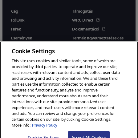
Cég
Támogatás
Rólunk
WRC Direct
Hírek
Dokumentáció
Események
Termék figyelmeztetések és
tanácsok
Karrier
Cookie Settings
This site uses cookies and similar tools, some of which are
provided by third parties, to operate and improve our site,
reach users with relevant content and ads, collect user data
and browsing and activity information. We and these third
parties use the information collected to enable certain
Ez a weboldal gépi fordítást használ. Bármilyen fordítási konfliktus
features and functionality, analyze and improve
esetén az oldal angol nyelvű változata élvez elsőbbséget.
performance, understand more about users and their
© 1996-2026 InterSystems Corporation, Boston, MA. Minden jog
fenntartva.
interactions with our site, provide personalized user
experiences, and reach users with more relevant content
Értesítések/Feltételek és feltételek
Adatvédelmi nyilatkozat
and ads. You can review and change your preferences for
Garancia
Hozzáférhetőség
certain cookies on our site, by clicking Cookie Settings.
More info:
Privacy Policy
Cookies Settings
Accept All Cookies