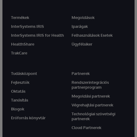
Termékek
Megoldások
InterSystems IRIS
Iparágak
InterSystems IRIS for Health
Felhasználások Esetek
HealthShare
Ügyfélsiker
TrakCare
Tudásközpont
Partnerek
Fejlesztők
Rendszerintegrációs
partnerprogram
Oktatás
Megoldási partnerek
Tanúsítás
Végrehajtási partnerek
Blogok
Technológiai szövetségi
Erőforrás könyvtár
partnerek
Cloud Partnerek