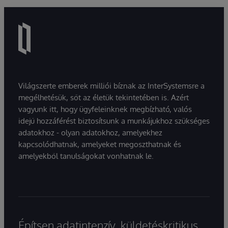
Világszerte emberek milliói bíznak az InterSystemsre a
megélhetésük, sőt az életük tekintetében is. Azért
vagyunk itt, hogy ügyfeleinknek megbízható, valós
idejű hozzáférést biztosítsunk a munkájukhoz szükséges
adatokhoz - olyan adatokhoz, amelyekhez
kapcsolódhatnak, amelyeket megoszthatnak és
amelyekből tanulságokat vonhatnak le.
Építsen adatintenzív, küldetéskritikus