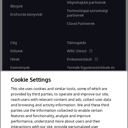
Végrehajtási partnerek
Blogok
Technológiai szövetségi
Erőforrás könyvtár
partnerek
Cloud Partnerek
Cég
Támogatás
Rólunk
WRC Direct
Hírek
Dokumentáció
Események
Termék figyelmeztetések és
tanácsok
Karrier
Cookie Settings
This site uses cookies and similar tools, some of which are
provided by third parties, to operate and improve our site,
reach users with relevant content and ads, collect user data
and browsing and activity information. We and these third
parties use the information collected to enable certain
Ez a weboldal gépi fordítást használ. Bármilyen fordítási konfliktus
features and functionality, analyze and improve
esetén az oldal angol nyelvű változata élvez elsőbbséget.
performance, understand more about users and their
© 1996-2026 InterSystems Corporation, Boston, MA. Minden jog
fenntartva.
interactions with our site, provide personalized user