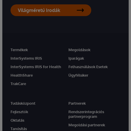
Világméretű Irodák
Termékek
Megoldások
InterSystems IRIS
Iparágak
InterSystems IRIS for Health
Felhasználások Esetek
HealthShare
Ügyfélsiker
TrakCare
Tudásközpont
Partnerek
Fejlesztők
Rendszerintegrációs
partnerprogram
Oktatás
Megoldási partnerek
Tanúsítás