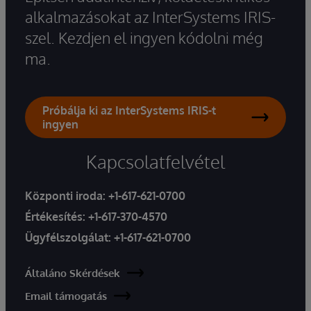
alkalmazásokat az InterSystems IRIS-
szel. Kezdjen el ingyen kódolni még
ma.
Próbálja ki az InterSystems IRIS-t
ingyen
Kapcsolatfelvétel
Központi iroda:
+1-617-621-0700
Értékesítés:
+1-617-370-4570
Ügyfélszolgálat:
+1-617-621-0700
Általáno Skérdések
Email támogatás