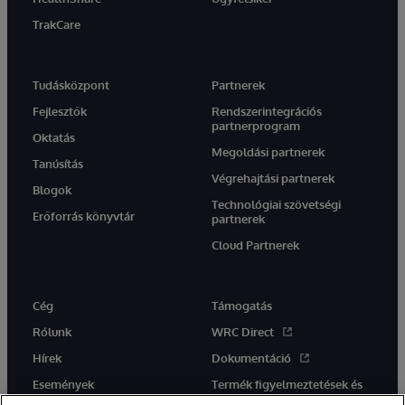
TrakCare
Tudásközpont
Partnerek
Fejlesztők
Rendszerintegrációs
partnerprogram
Oktatás
Megoldási partnerek
Tanúsítás
Végrehajtási partnerek
Blogok
Technológiai szövetségi
Erőforrás könyvtár
partnerek
Cloud Partnerek
Cég
Támogatás
Rólunk
WRC Direct
Hírek
Dokumentáció
Események
Termék figyelmeztetések és
tanácsok