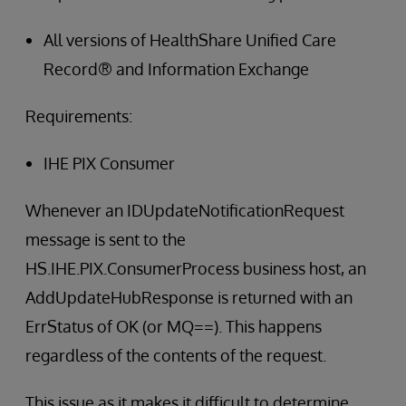
All versions of HealthShare Unified Care
Record® and Information Exchange
Requirements:
IHE PIX Consumer
Whenever an IDUpdateNotificationRequest
message is sent to the
HS.IHE.PIX.ConsumerProcess business host, an
AddUpdateHubResponse is returned with an
ErrStatus of OK (or MQ==). This happens
regardless of the contents of the request.
This issue as it makes it difficult to determine