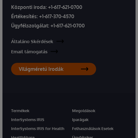
Központi iroda:
+1-617-621-0700
Értékesítés:
+1-617-370-4570
Ügyfélszolgálat:
+1-617-621-0700
Általáno Skérdések
Email támogatás
Világméretű Irodák
Termékek
Megoldások
InterSystems IRIS
Iparágak
InterSystems IRIS for Health
Felhasználások Esetek
HealthShare
Ügyfélsiker