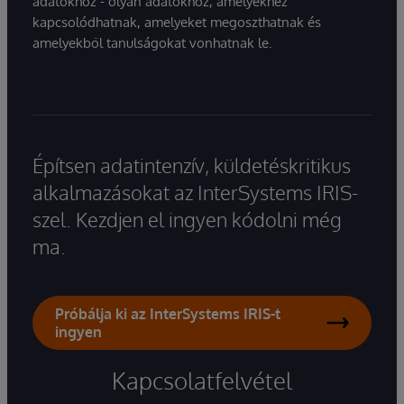
adatokhoz - olyan adatokhoz, amelyekhez
kapcsolódhatnak, amelyeket megoszthatnak és
amelyekből tanulságokat vonhatnak le.
Építsen adatintenzív, küldetéskritikus
alkalmazásokat az InterSystems IRIS-
szel. Kezdjen el ingyen kódolni még
ma.
Próbálja ki az InterSystems IRIS-t
ingyen
Kapcsolatfelvétel