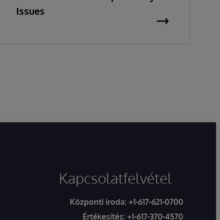
Issues
Kapcsolatfelvétel
Központi iroda:
+1-617-621-0700
Értékesítés:
+1-617-370-4570