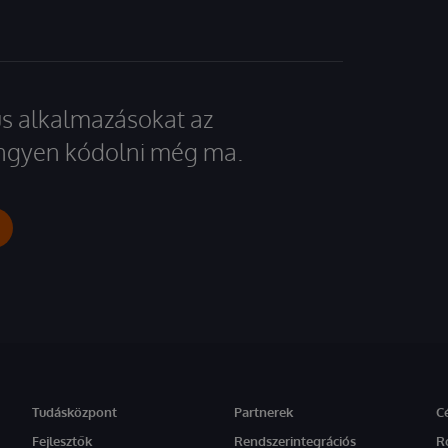
kus alkalmazásokat az
 ingyen kódolni még ma.
Tudásközpont
Partnerek
C
Fejlesztők
Rendszerintegrációs
R