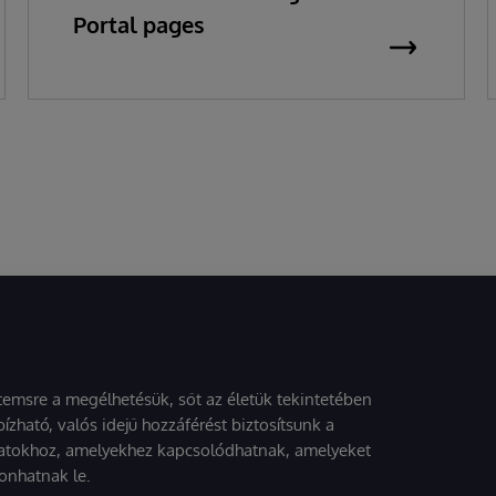
Portal pages
stemsre a megélhetésük, sőt az életük tekintetében
ízható, valós idejű hozzáférést biztosítsunk a
atokhoz, amelyekhez kapcsolódhatnak, amelyeket
onhatnak le.