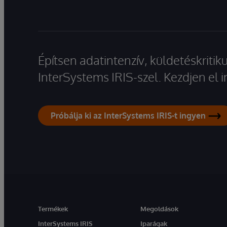
Építsen adatintenzív, küldetéskriti
InterSystems IRIS-szel. Kezdjen el
Próbálja ki az InterSystems IRIS-t ingyen
Termékek
Megoldások
InterSystems IRIS
Iparágak