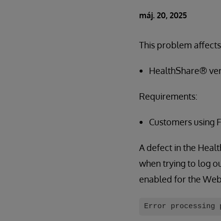
máj. 20, 2025
This problem affects
HealthShare® vers
Requirements:
Customers using
A defect in the Heal
when trying to log 
enabled for the Web
Error processing 