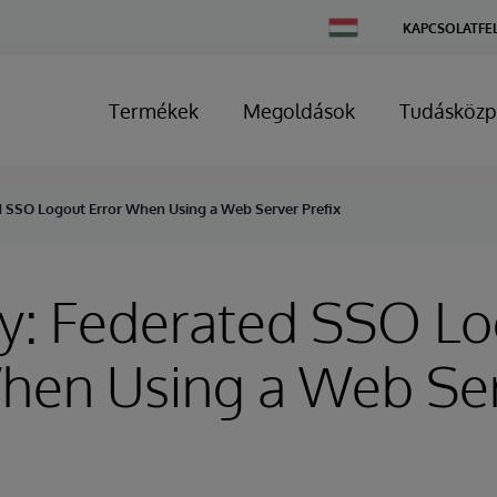
Change
KAPCSOLATFE
Country
Termékek
Megoldások
Tudásközp
d SSO Logout Error When Using a Web Server Prefix
ry: Federated SSO L
When Using a Web Se