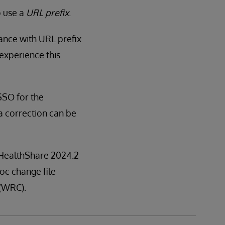
o use a
URL prefix
.
tance with URL prefix
 experience this
SSO for the
a correction can be
n HealthShare 2024.2
hoc change file
 (WRC).