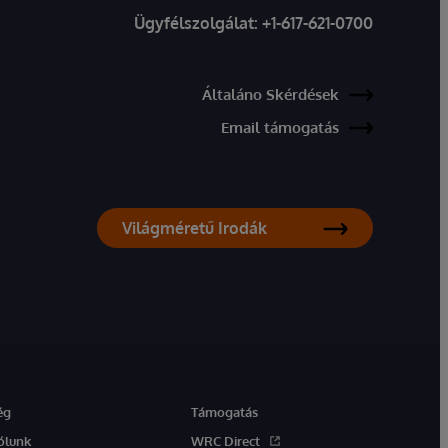
Ügyfélszolgálat:
+1-617-621-0700
Általáno Skérdések
Email támogatás
Világméretű Irodák
ég
Támogatás
ólunk
WRC Direct