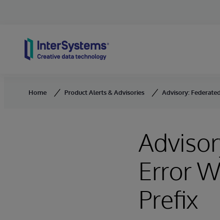
Skip to content
Home
Product Alerts & Advisories
Advisory: Federate
Adviso
Error 
Prefix