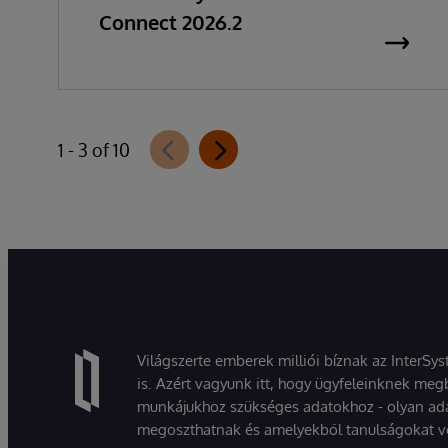
Connect 2026.2
1 - 3 of 10
Világszerte emberek milliói bíznak az InterSy
is. Azért vagyunk itt, hogy ügyfeleinknek megb
munkájukhoz szükséges adatokhoz - olyan ad
megoszthatnak és amelyekből tanulságokat v