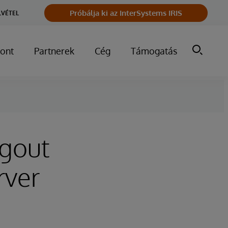
Próbálja ki az InterSystems IRIS
LVÉTEL
ont
Partnerek
Cég
Támogatás
ogout
rver